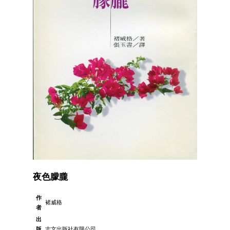
夜色朦朧
作
褚威格
者
出
版
志文出版社有限公司