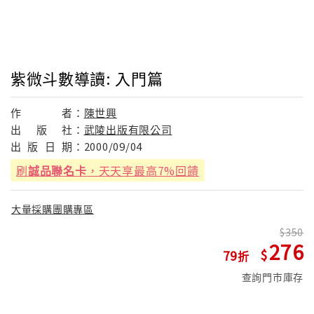
紫微斗數導讀: 入門篇
作
者：
陳世興
出
版
社：
武陵出版有限公司
出
版
日
期：
2000/09/04
刷
誠品聯名卡
，天天享最高7%回饋
大量採購團購專區
350
276
79
查詢門市庫存