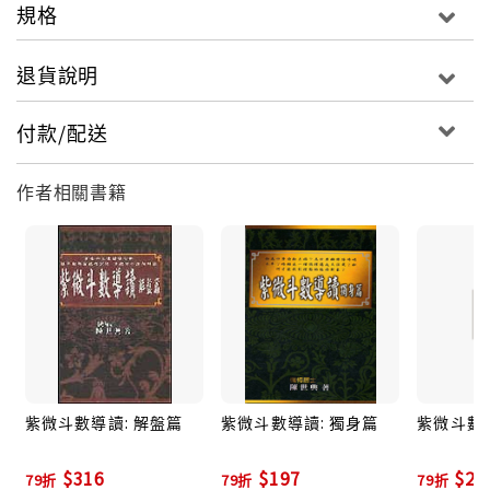
規格
退貨說明
付款/配送
作者相關書籍
紫微斗數導讀: 解盤篇
紫微斗數導讀: 獨身篇
紫微斗數導
$316
$197
$23
79折
79折
79折