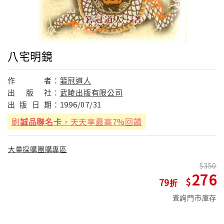
八宅明鏡
作
者：
箬冠道人
出
版
社：
武陵出版有限公司
出
版
日
期：
1996/07/31
刷
誠品聯名卡
，天天享最高7%回饋
大量採購團購專區
350
276
79
查詢門市庫存