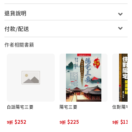
退貨說明
付款/配送
作者相關書籍
白話陽宅三要
陽宅三要
住對陽宅,
$252
$225
$135
9折
9折
9折