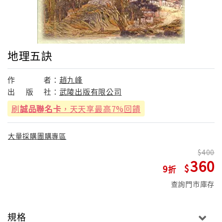
地理五訣
作
者：
趙九峰
出
版
社：
武陵出版有限公司
刷
誠品聯名卡
，天天享最高7%回饋
大量採購團購專區
400
360
9
查詢門市庫存
規格