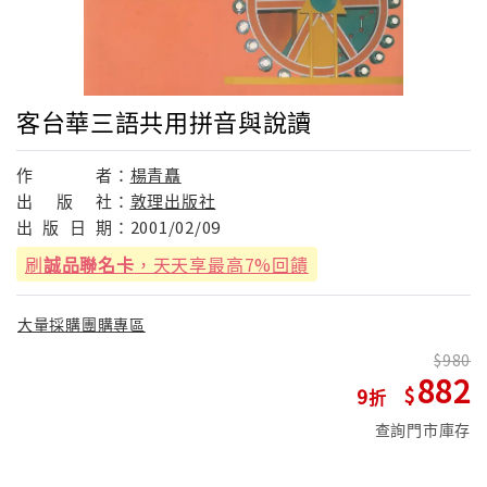
客台華三語共用拼音與說讀
作
者：
楊青矗
出
版
社：
敦理出版社
出
版
日
期：
2001/02/09
刷
誠品聯名卡
，天天享最高7%回饋
大量採購團購專區
980
882
9
查詢門市庫存