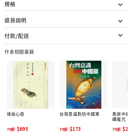
規格
退貨說明
付款/配送
作者相關書籍
境由心造
台灣意識對抗中國黨
奧屎中國文
罈魔咒
$695
$173
$27
79折
79折
79折