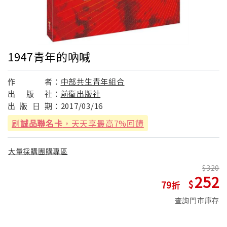
1947青年的吶喊
作
者：
中部共生青年組合
出
版
社：
前衛出版社
出
版
日
期：
2017/03/16
刷
誠品聯名卡
，天天享最高7%回饋
大量採購團購專區
320
252
79
查詢門市庫存