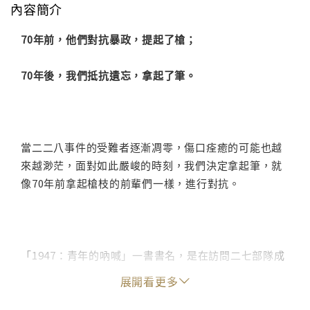
內容簡介
70年前，他們對抗暴政，提起了槍；
70年後，我們抵抗遺忘，拿起了筆。
當二二八事件的受難者逐漸凋零，傷口痊癒的可能也越
來越渺茫，面對如此嚴峻的時刻，我們決定拿起筆，就
像70年前拿起槍枝的前輩們一樣，進行對抗。
「1947：青年的吶喊」一書書名，是在訪問二七部隊成
員──蔡伯壎先生時，他給我們的靈感。在70年前的二二
展開看更多
八事件，有許多年輕人不畏局勢，提起槍枝保衛家園、
意圖顛覆貪污政府，蔡伯壎先生說：「這是青年的吶