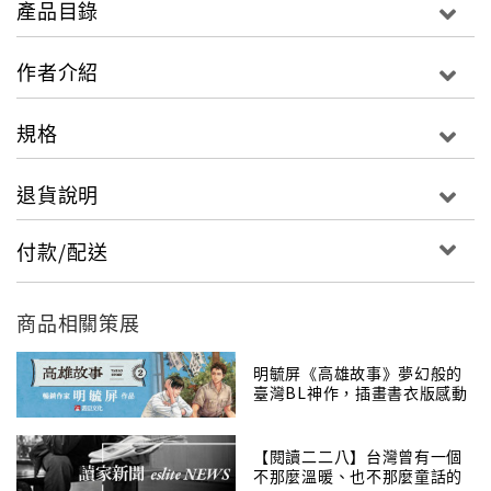
產品目錄
喊。」
作者介紹
規格
反思現今的社會，青年普遍對於社會冷漠，命運共同體
的概念似乎越來越稀薄。回顧臺灣這塊土地上的歷史發
退貨說明
展，因長期陷於外族與殖民統治底下，反抗的故事與精
神隨著時間脈絡承襲不斷。如今，承襲著前人努力而發
付款/配送
展至今的臺灣民主，身為臺灣青年的我們究竟要如何承
接下去？
商品相關策展
明毓屏《高雄故事》夢幻般的
臺灣BL神作，插畫書衣版感動
「欲行--ê，是啥物款ê路？」
回歸
【閱讀二二八】台灣曾有一個
不那麼溫暖、也不那麼童話的