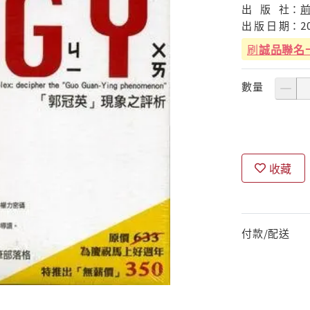
出
版
社：
出
版
日
期：
2
刷
誠品聯名
數量
收藏
付款/配送