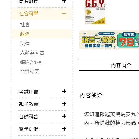
商業財經
社會科學
社會
政治
法律
人類與考古
媒體/傳播
內容簡介
亞洲研究
考試用書
內容簡介
親子教養
您知道郭冠英與馬英九
自然科普
內，所隱藏的權力密碼
醫學保健