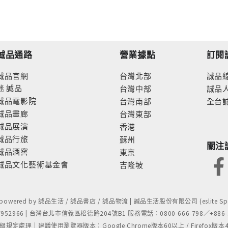
誠品通路
營業據點
訂閱
誠品官網
台灣北部
誠品
迷
誠品
台灣中部
誠品
誠品電影院
台灣南部
全台
誠品畫廊
台灣東部
誠品展演
香港
誠品行旅
蘇州
關注
誠品酒窖
東京
誠品文化藝術基金會
吉隆坡
- powered by 誠品生活 / 誠品書店 / 誠品物流 | 誠品生活股份有限公司 (eslite Spect
52966 | 台灣台北市信義區松德路204號B1 服務電話：0800-666-798／+886-2-
處理｜建議使用瀏覽器版本：Google Chrome版本60以上 / Firefox版本48以上