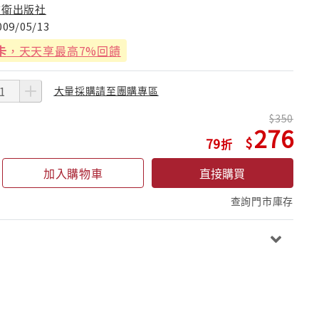
前衛出版社
009/05/13
卡
，天天享最高7%回饋
大量採購請至團購專區
350
276
79
加入購物車
直接購買
查詢門市庫存