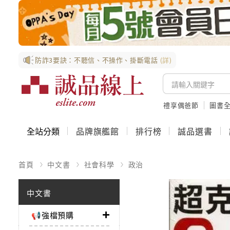
防詐3要訣：不聽信、不操作、掛斷電話
(詳)
禮享偶爸節
圖書全
全站分類
品牌旗艦館
排行榜
誠品選書
首頁
中文書
社會科學
政治
中文書
📢強檔預購