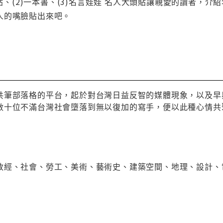
大頭貼、(2)一本書、(3)名言娃娃 名人大頭貼讓親愛的讀者
人的嘴臉貼出來吧。
共筆部落格的平台，起於對台灣日益反智的媒體現象，以及早
數十位不滿台灣社會墮落到無以復加的寫手，便以此種心情共
政經、社會、勞工、美術、藝術史、建築空間、地理、設計、