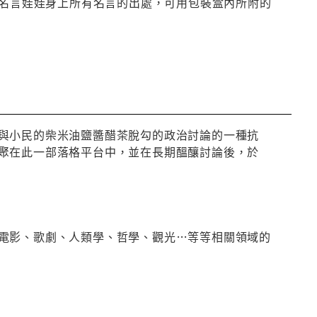
，介紹名言娃娃身上所有名言的出處，可用包裝盒內所附的
與小民的柴米油鹽醬醋茶脫勾的政治討論的一種抗
聚在此一部落格平台中，並在長期醞釀討論後，於
電影、歌劇、人類學、哲學、觀光…等等相關領域的