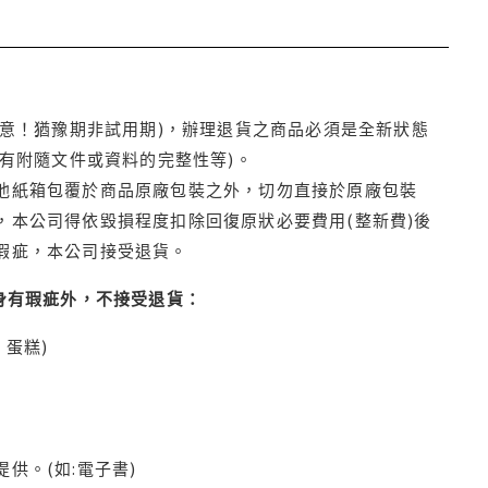
注意！猶豫期非試用期)，辦理退貨之商品必須是全新狀態
有附隨文件或資料的完整性等)。
他紙箱包覆於商品原廠包裝之外，切勿直接於原廠包裝
本公司得依毀損程度扣除回復原狀必要費用(整新費)後
瑕疵，本公司接受退貨。
身有瑕疵外，不接受退貨：
蛋糕)
供。(如:電子書)