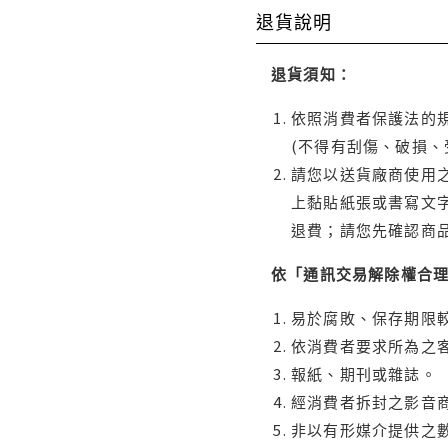
退貨說明
退貨須知：
依照消費者保護法的規
(不得有刮傷、破損、
請您以送貨廠商使用
上黏貼紙張或書寫文
退費；請您先確認商
依「通訊交易解除權合
易於腐敗、保存期限較
依消費者要求所為之客
報紙、期刊或雜誌。
經消費者拆封之影音
非以有形媒介提供之數