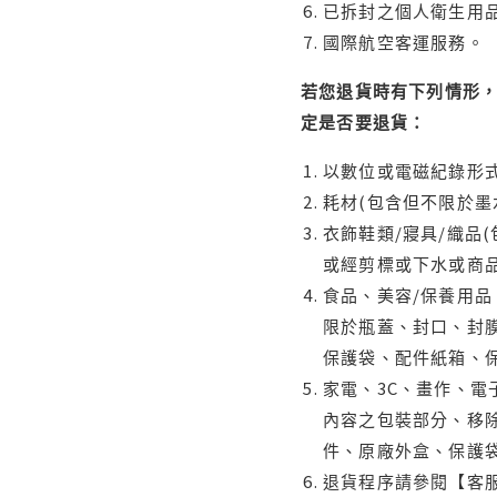
已拆封之個人衛生用品
國際航空客運服務。
若您退貨時有下列情形，
定是否要退貨：
以數位或電磁紀錄形式
耗材(包含但不限於墨
衣飾鞋類/寢具/織品
或經剪標或下水或商
食品、美容/保養用
限於瓶蓋、封口、封膜
保護袋、配件紙箱、
家電、3C、畫作、
內容之包裝部分、移除
件、原廠外盒、保護
退貨程序請參閱【客