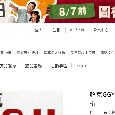
登入
APP下載
會員中心
註冊
面79折
藝術展79折起
禮享情人選物
兒童情緒主題展
臺灣文化
誠品獨家
誠品畫廊
活動專區
expo
超克GG
析
作
者：