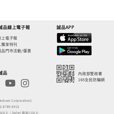
誠品線上電子報
誠品APP
線上電子報
人獨享特刊
誠品門市活動/優惠
誠品
內政部警政署
165全民防騙網
rum Corporation)
8789-8921
 / Safari 版本11以上