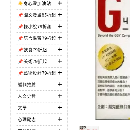
☀️身心靈加油站
📌圖文漫畫85折起
📌輕小說79折起
📌語言學習79折起
📌飲食79折起
📌美術79折起
📌藝術設計79折起
編輯推薦
人文史哲
文學
心理勵志