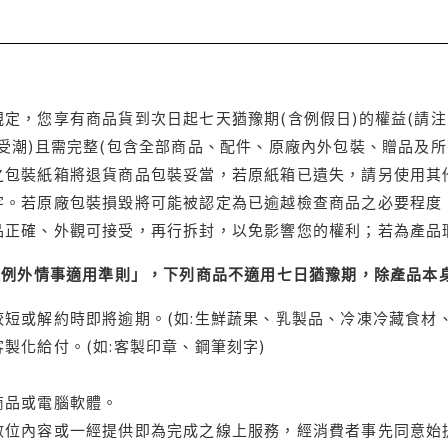
定，您享有商品貨到次日起七天猶豫期(含例假日)的權益(請
受潮)且需完整(包含全部商品、配件、原廠內外包裝、贈品及所
之包裝紙箱將退貨商品包裝妥當，若原紙箱已遺失，請另使用其
字。若原廠包裝損毀將可能被認定為已逾越檢查商品之必要程度，
品正確、外觀可接受，再行拆封，以免影響您的權利；若為產品
理例外情事適用準則」，下列商品不適用七日猶豫期，除產品本
短或解約時即將逾期。(如:生鮮蔬果、乳製品、冷凍冷藏食材、
製化給付。(如:客製印章、鋼筆刻字)
商品或電腦軟體。
位內容或一經提供即為完成之線上服務，經消費者事先同意始提