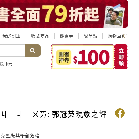
我的訂單
收藏商品
優惠券
誠品點
購物車(
)
0
慶中元
Yㄐㄧㄐㄧㄨㄞ: 郭冠英現象之評
超克藍綠共筆部落格