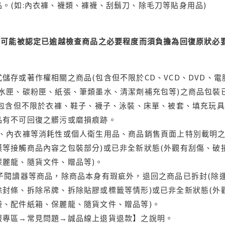
。(如:內衣褲、襪類、褲襪、刮鬍刀、除毛刀等貼身用品)
可能被認定已逾越檢查商品之必要程度而須負擔為回復原狀必要
儲存或著作權相關之商品(包含但不限於CD、VCD、DVD、電
水匣、碳粉匣、紙張、筆類墨水、清潔劑補充包等)之商品包裝已
(包含但不限於衣褲、鞋子、襪子、泳裝、床單、被套、填充玩具
品有不可回復之髒污或磨損痕跡。
品、內衣褲等消耗性或個人衛生用品、商品銷售頁面上特別載明之
等接觸商品內容之包裝部分)或已非全新狀態(外觀有刮傷、破
保麗龍、隨貨文件、贈品等)。
電子閱讀器等商品，除商品本身有瑕疵外，退回之商品已拆封(除
封條、拆除吊牌、拆除貼膠或標籤等情形)或已非全新狀態(外
袋、配件紙箱、保麗龍、隨貨文件、贈品等)。
服專區→常見問題→誠品線上退貨退款】之說明。