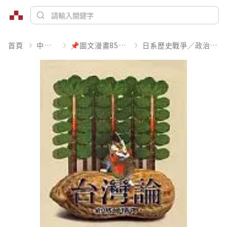
首頁
中文書
📌圖文漫畫85折起
日系歷史戰爭／政治宗教