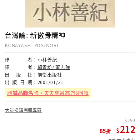
台灣論: 新傲骨精神
KOBAYASHI YOSINORI
作
者：
小林善紀
譯
者：
賴青松/ 蕭志強
出
版
社：
前衛出版社
出
版
日
期：
2001/01/31
刷
誠品聯名卡
，天天享最高7%回饋
大量採購團購專區
250
212
85