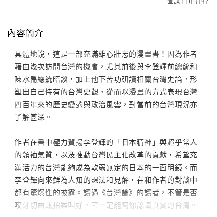
查詢門市庫存
內容簡介
具體地說，這是一部充滿雄心壯志的漫畫書！因為作者
藉由幾次訪問台灣的機會，尤其前後與李登輝前總統和
陳水扁總統晤談，加上他下苦功研讀相關台灣史論，形
塑出自己特有的台灣史觀，從而以漫畫的方式表現台灣
四百年來的歷史變遷與政治風雲，對當前的台灣現況亦
了解甚深。
作者在書中極力贊揚李登輝的「日本精神」與超乎常人
的領袖氣質，以及推動台灣民主化改革的貢獻，希望充
滿活力的台灣能夠成為軟弱無定的日本的一面明鏡。而
李登輝向來鮮為人知的想法和見解，在和作者的對談中
都有驚爆性的披露。讀過《台灣論》的讀者，不管是否
咬牙切齒或拍案叫好，它一定能幫你認識真實的台灣。