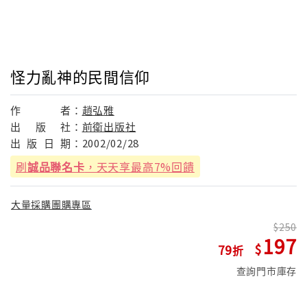
怪力亂神的民間信仰
作
者：
趙弘雅
出
版
社：
前衛出版社
出
版
日
期：
2002/02/28
刷
誠品聯名卡
，天天享最高7%回饋
大量採購團購專區
250
197
79
查詢門市庫存