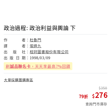
政治過程: 政治利益與輿論 下
作
者：
杜魯門
譯
者：
張炳九
出
版
社：
桂冠圖書股份有限公司
出
版
日
期：
1998/03/09
刷
誠品聯名卡
，天天享最高7%回饋
大量採購團購專區
350
276
79
查詢門市庫存