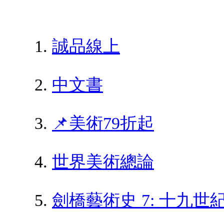
誠品線上
中文書
📌美術79折起
世界美術總論
劍橋藝術史 7: 十九世