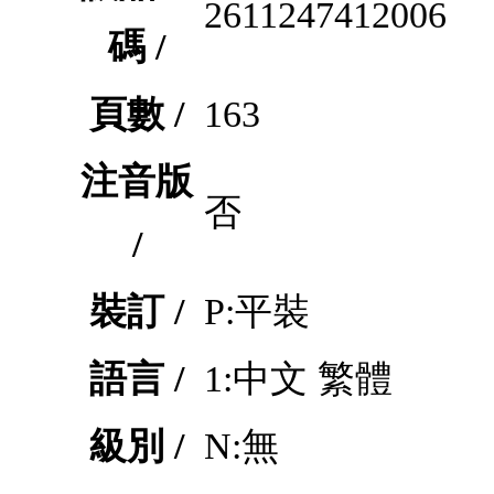
2611247412006
碼 /
頁數 /
163
注音版
否
/
裝訂 /
P:平裝
語言 /
1:中文 繁體
級別 /
N:無