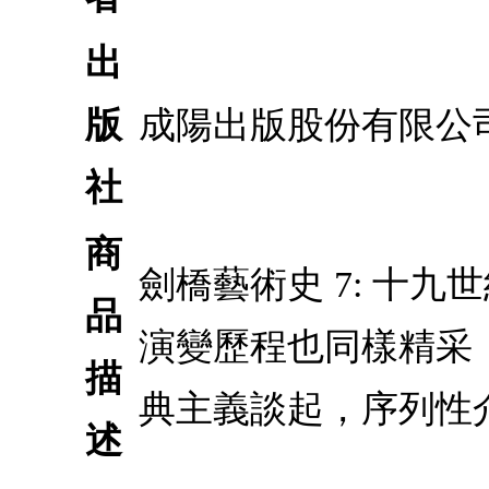
出
版
成陽出版股份有限公
社
商
劍橋藝術史 7: 十
品
演變歷程也同樣精采
描
典主義談起，序列性
述