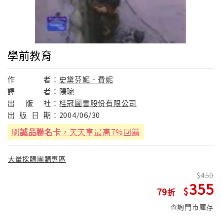
學前教育
作
者：
史黛芬妮．費妮
譯
者：
陽琬
出
版
社：
桂冠圖書股份有限公司
出
版
日
期：
2004/06/30
刷
誠品聯名卡
，天天享最高7%回饋
大量採購團購專區
450
355
79
查詢門市庫存