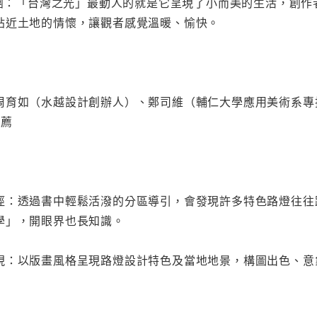
：「台灣之光」最動人的就是它呈現了小而美的生活，創作
貼近土地的情懷，讓觀者感覺溫暖、愉快。
周育如（水越設計創辦人）、鄭司維（輔仁大學應用美術系專
推薦
徑：透過書中輕鬆活潑的分區導引，會發現許多特色路燈往往
學」，開眼界也長知識。
現：以版畫風格呈現路燈設計特色及當地地景，構圖出色、意