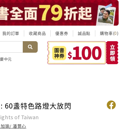
我的訂單
收藏商品
優惠券
誠品點
購物車(
)
0
慶中元
: 60盞特色路燈大放閃
lights of Taiwan
加瑜/ 潘薏心