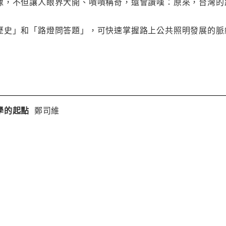
像，不但讓人眼界大開、嘖嘖稱奇，還會讚嘆：原來，台灣的
歷史」和「路燈問答題」，可快速掌握路上公共照明發展的脈
學的起點
鄭司維