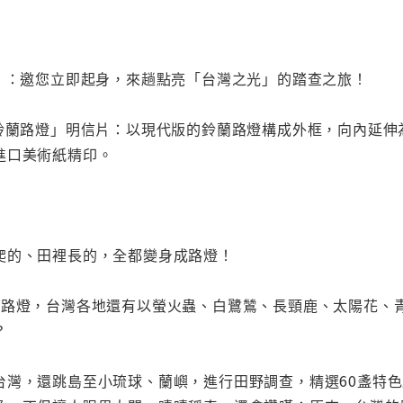
圖」：邀您立即起身，來趟點亮「台灣之光」的踏查之旅！
鈴蘭路燈」明信片：以現代版的鈴蘭路燈構成外框，向內延伸
進口美術紙精印。
爬的、田裡長的，全都變身成路燈！
形路燈，台灣各地還有以螢火蟲、白鷺鷥、長頸鹿、太陽花、
？
台灣，還跳島至小琉球、蘭嶼，進行田野調查，精選60盞特