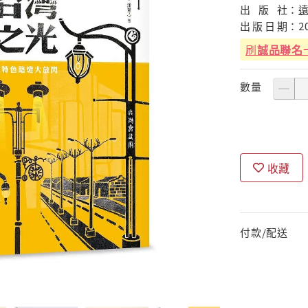
出
版
社：
出
版
日
期：
2
刷
誠品聯名
數量
收藏
付款/配送