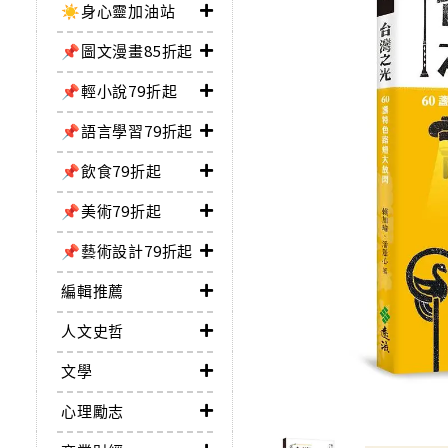
☀️身心靈加油站
📌圖文漫畫85折起
📌輕小說79折起
📌語言學習79折起
📌飲食79折起
📌美術79折起
📌藝術設計79折起
編輯推薦
人文史哲
文學
心理勵志