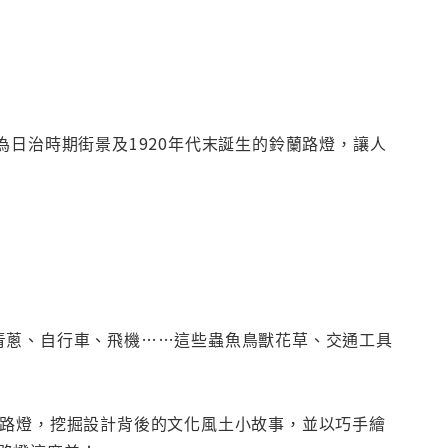
為日治時期街景及1920年代末誕生的鈴蘭路燈，讓人
青蔥、自行車、飛機……這些蟲魚鳥獸花草、交通工具
色路燈，挖掘設計背後的文化風土小故事，並以巧手繪