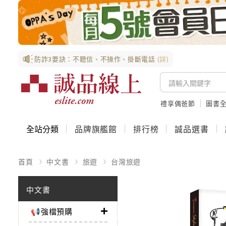
防詐3要訣：不聽信、不操作、掛斷電話
(詳)
禮享偶爸節
圖書全
全站分類
品牌旗艦館
排行榜
誠品選書
首頁
中文書
旅遊
台灣旅遊
中文書
📢強檔預購