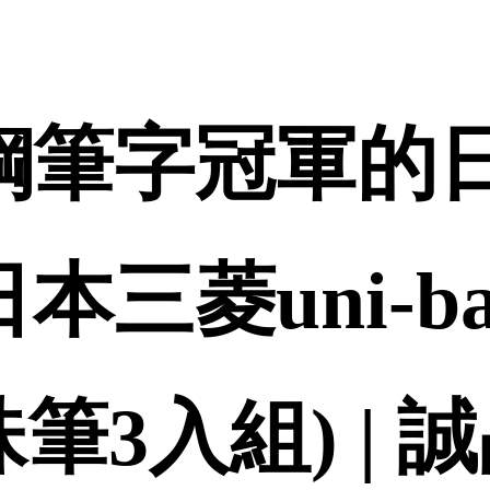
 鋼筆字冠軍的
三菱uni-ball
鋼珠筆3入組) |