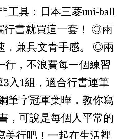
：日本三菱uni-ball
，學寫行書就買這一套！ ◎兩
速，兼具文青手感。 ◎兩
一行，不浪費每一個練習
k鋼珠筆3入1組，適合行書運筆
：鋼筆字冠軍葉曄，教你寫
行書，可說是每個人平常的
寫美行吧！一起在生活裡