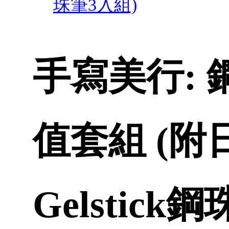
珠筆3入組)
手寫美行:
值套組 (附日本
Gelstick