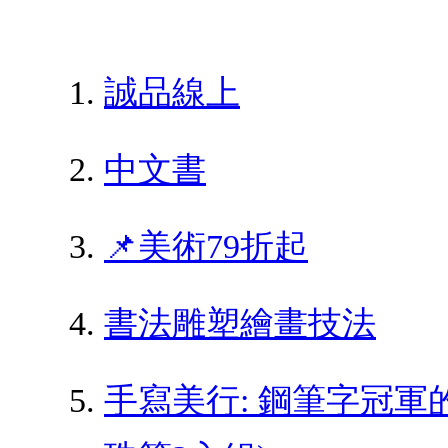
誠品線上
中文書
📌美術79折起
書法雕塑繪畫技法
手寫美行: 鋼筆字冠軍的日常行