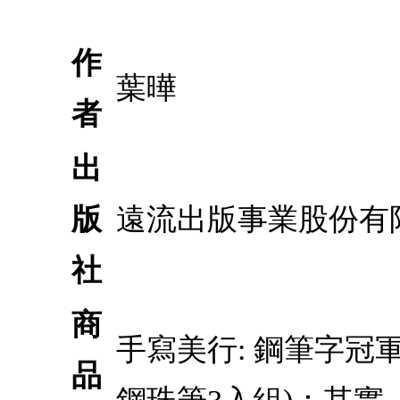
作
葉曄
者
出
版
遠流出版事業股份有
社
商
手寫美行: 鋼筆字冠軍的日常
品