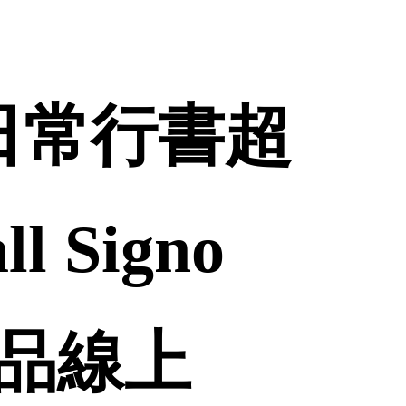
日常行書超
 Signo
 誠品線上