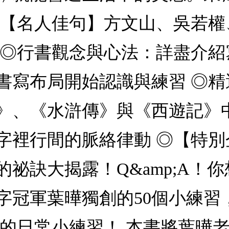
◎【名人佳句】方文山、吳若
 ◎行書觀念與心法：詳盡介
書寫布局開始認識與練習 ◎
》、《水滸傳》與《西遊記》
字裡行間的脈絡律動 ◎【特
祕訣大揭露！Q&amp;A！
字冠軍葉曄獨創的50個小練習
迷的日常小練習！ 本書將葉曄