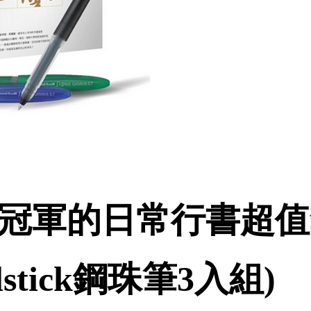
字冠軍的日常行書超值
 Gelstick鋼珠筆3入組)