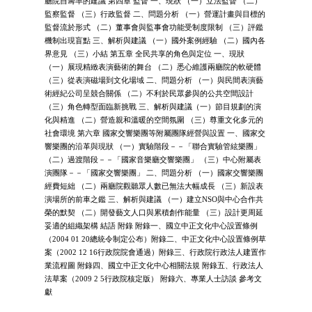
廳院自籌率的建議 第四章 監督 一、現狀 （一）立法監督 （二）
監察監督 （三）行政監督 二、問題分析 （一）營運計畫與目標的
監督流於形式 （二）董事會與監事會功能受制度限制 （三）評鑑
機制出現盲點 三、解析與建議 （一）國外案例經驗 （二）國內各
界意見 （三）小結 第五章 全民共享的角色與定位 一、現狀
（一）展現精緻表演藝術的舞台 （二）悉心維護兩廳院的軟硬體
（三）從表演磁場到文化場域 二、問題分析 （一）與民間表演藝
術經紀公司呈競合關係 （二）不利於民眾參與的公共空間設計
（三）角色轉型面臨新挑戰 三、解析與建議（一）節目規劃的演
化與精進 （二）營造親和溫暖的空間氛圍 （三）尊重文化多元的
社會環境 第六章 國家交響樂團等附屬團隊經營與設置 一、國家交
響樂團的沿革與現狀 （一）實驗階段－－「聯合實驗管絃樂團」
（二）過渡階段－－「國家音樂廳交響樂團」 （三）中心附屬表
演團隊－－「國家交響樂團」 二、問題分析 （一）國家交響樂團
經費短絀 （二）兩廳院觀聽眾人數已無法大幅成長 （三）新設表
演場所的前車之鑑 三、解析與建議 （一）建立NSO與中心合作共
榮的默契 （二）開發藝文人口與累積創作能量 （三）設計更周延
妥適的組織架構 結語 附錄 附錄一、國立中正文化中心設置條例
（2004 01 20總統令制定公布）附錄二、中正文化中心設置條例草
案（2002 12 16行政院院會通過）附錄三、行政院行政法人建置作
業流程圖 附錄四、國立中正文化中心相關法規 附錄五、行政法人
法草案（2009 2 5行政院核定版） 附錄六、專業人士訪談 參考文
獻