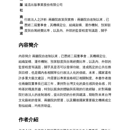
版
遠流出版事業股份有限公司
社
商
行政法人之評析: 兩廳院政策與實務：兩廳院自改制以來，已
品
歷經二屆董事會，其機構定位、組織架構、運作機制、預算額
描
度與自籌經費比率，以及內、外部的監督程度等議題，關乎
述
內容簡介
內容簡介 兩廳院自改制以來，已歷經二屆董事會，其機構定位、
組織架構、運作機制、預算額度與自籌經費比率，以及內、外部的
監督程度等議題，關乎其是否可以發揮功能、達成既定的公共任務
與目標，也是國內各相關單位行政法人化的借鏡。未來，國家還有
許多重大藝文建設，均需要以專業規格研訂相關制度。本書作者擔
任兩廳院董事長已屆三年，秉持對台灣文化的責任感與使命感，同
時基於職責所趨，特別以親身的體驗與長期的行政經驗，針對兩廳
院行政法人的改制過程，提出剴切的分析與建議，期盼對未來台灣
文化藝術的發展、兩廳院的營運，以及爾後國家重要藝文機構成立
類似組織，均有所助益。
作者介紹