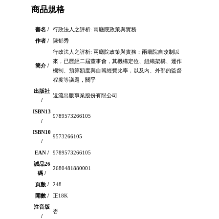
商品規格
書名 /
行政法人之評析: 兩廳院政策與實務
作者 /
陳郁秀
行政法人之評析: 兩廳院政策與實務：兩廳院自改制以
來，已歷經二屆董事會，其機構定位、組織架構、運作
簡介 /
機制、預算額度與自籌經費比率，以及內、外部的監督
程度等議題，關乎
出版社
遠流出版事業股份有限公司
/
ISBN13
9789573266105
/
ISBN10
9573266105
/
EAN /
9789573266105
誠品26
2680481880001
碼 /
頁數 /
248
開數 /
正18K
注音版
否
/