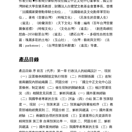
作者介紹 ■作者簡介陳郁秀現任國立中正文化中心董事長，國立台
灣師範大學音樂系教授，財團法人白鷺鷥文教基金會董事長。曾獲
「法國國家榮譽勳章騎士勛位」、「法國藝術及文化勳章軍官勛
位」。著有《音樂台灣》（時報文化）、《呂泉生的音樂人生》
（遠流）、《鈴蘭清音》（天下文化）等書；編有《百年台灣音樂
圖像巡禮》（時報文化）、《文化台灣》（遠流）、《創意島嶼狂
想曲--2050願景台灣》（遠流）、《鑽石台灣－－多樣性自然生態
篇：瑰麗多彩的土地》（玉山社）、《台灣：藝術與文明》（法
國：parkstone）、《台灣音樂百科辭書》（遠流）等書。
產品目錄
產品目錄 序 前言（代序） 第一章 行政法人的組織設計 一、現狀
（一）設置條例相關規定執行情形 （二）外部關係圖 （三）改制
後兩廳院內部組織圖 二、問題分析 （一）「國立中正文化中心設
置條例」制定過程 （二）催生現制的關鍵會議 （三）檢討營運現
況 （四）相關意見回應 三、解析與建議 （一）國外案例經驗
（二）我國學者專家的主張 （三）評論 （四）小結 第二章 預算額
度 一、現狀 （一）預算來源 （二）預算編列與審核程序 （三）教
育部補助經費原則 二、問題分析 三、解析與建議 （一）國外案例
經驗 （二）兩廳院合理的預算規模 （三）妥適運用公共資源而非
精簡預算 第三章 自籌預算比率 一、現狀 二、問題分析 三、解析
與建議 （一）國外案例經驗 （二）我國學者專家的主張 （三）兩