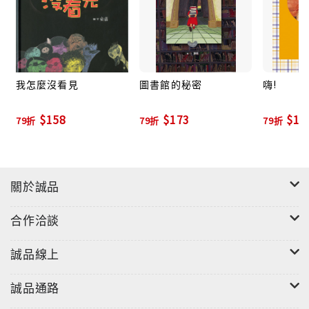
我怎麼沒看見
圖書館的秘密
嗨!
$158
$173
$17
79折
79折
79折
關於誠品
合作洽談
誠品線上
誠品通路