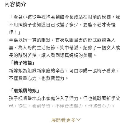
內容簡介
「看著小孩從手裡抱著到如今長成站在眼前的模樣，我
不用照鏡子也知道自己改變了多少，要能不老才奇怪
哩！」
童嘉以她一貫的幽默，首次以圖畫書的形式趣談為人
妻、為人母的生活細節，笑中帶淚，紀錄了一個女人成
長的酸甜苦辣，讓人看到認真媽媽的美麗。
「椅子物語」
新嫁娘為組織新家庭的辛苦，可由添購一張椅子看來，
不僅費盡心力，也煞費體力。
「磨娘精的娘」
孩子呱呱墜地為小家庭注入了活力，但也挑戰著新手父
母，從生、養到學習，不僅費盡體力，也煞費心力。
「圖書館螞蟻搬書」
展開看更多
為喜歡閱讀的孩子，南爭北討，將一套套書從圖書館往