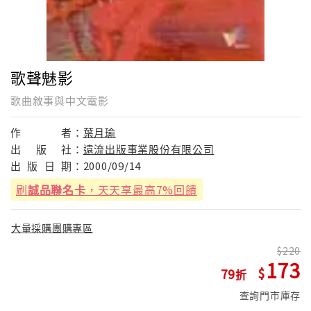
歌聲魅影
歌曲敘事與中文電影
作
者：
葉月瑜
出
版
社：
遠流出版事業股份有限公司
出
版
日
期：
2000/09/14
刷
誠品聯名卡
，天天享最高7%回饋
大量採購團購專區
220
173
79
查詢門市庫存