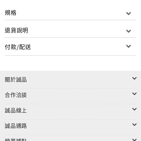
關係也在過去零散的分佈下，在最近有了較為系統性的
整理，大致上是以社會學、文化研究、音樂學為橫軸，
規格
女性主義、族裔研究、結構與後結構主義作為直軸所形
成的相互交叉網。我的這些研究理論和方法，希望對中
退貨說明
文電影音樂與歌曲的印象式編纂之外，提供另一個較為
紮實的寫法。
付款/配送
關於誠品
合作洽談
誠品線上
誠品通路
營業據點