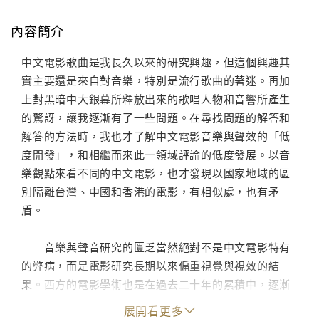
內容簡介
中文電影歌曲是我長久以來的研究興趣，但這個興趣其
實主要還是來自對音樂，特別是流行歌曲的著迷。再加
上對黑暗中大銀幕所釋放出來的歌唱人物和音響所產生
的驚訝，讓我逐漸有了一些問題。在尋找問題的解答和
解答的方法時，我也才了解中文電影音樂與聲效的「低
度開發」，和相繼而來此一領域評論的低度發展。以音
樂觀點來看不同的中文電影，也才發現以國家地域的區
別隔離台灣、中國和香港的電影，有相似處，也有矛
盾。
音樂與聲音研究的匱乏當然絕對不是中文電影特有
的弊病，而是電影研究長期以來偏重視覺與視效的結
果。西方的電影學術也是在過去二十年的累積中，逐漸
有了較具樣態的方法學和研究基礎，電影與流行音樂的
展開看更多