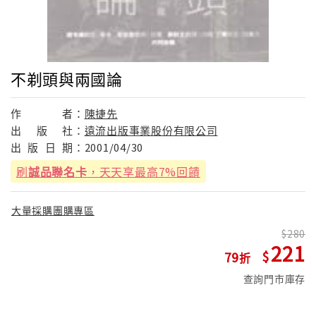
不剃頭與兩國論
作
者：
陳捷先
出
版
社：
遠流出版事業股份有限公司
出
版
日
期：
2001/04/30
刷
誠品聯名卡
，天天享最高7%回饋
大量採購團購專區
280
221
79
查詢門市庫存