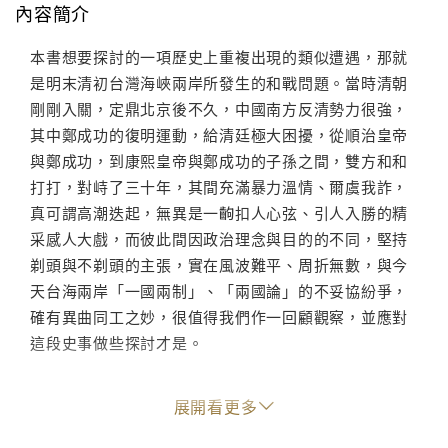
內容簡介
本書想要探討的一項歷史上重複出現的類似遭遇，那就
是明末清初台灣海峽兩岸所發生的和戰問題。當時清朝
剛剛入關，定鼎北京後不久，中國南方反清勢力很強，
其中鄭成功的復明運動，給清廷極大困擾，從順治皇帝
與鄭成功，到康熙皇帝與鄭成功的子孫之間，雙方和和
打打，對峙了三十年，其間充滿暴力溫情、爾虞我詐，
真可謂高潮迭起，無異是一齣扣人心弦、引人入勝的精
采感人大戲，而彼此間因政治理念與目的的不同，堅持
剃頭與不剃頭的主張，實在風波難平、周折無數，與今
天台海兩岸「一國兩制」、「兩國論」的不妥協紛爭，
確有異曲同工之妙，很值得我們作一回顧觀察，並應對
這段史事做些探討才是。
■作者簡介
展開看更多
陳捷先
江蘇江都人，1932年生。