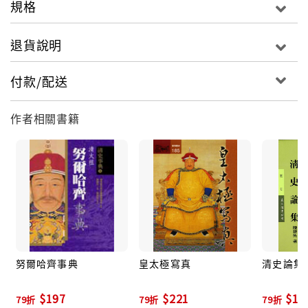
規格
1956年畢業於台灣大學歷史系。
1959年獲台大歷史研究所碩士，後應邀赴美加入哈佛大
退貨說明
學訪問學人計劃研究，返台後曾任台大歷史系主任，歷
史研究所所長等職。
付款/配送
1980年應聘為美國麻州大學客座教授。
1990年榮獲韓國圓光大學名譽博士學位。
作者相關書籍
1995年退休，移居加拿大，現任台灣大學名譽教授，中
國南開大學歷史系客座教授。
專攻清代史、滿族研究、方志學、族譜學，著有《滿洲
叢考》、《清史雜筆》（一至八輯）、《清代台灣方志
研究》、《東亞古方志探論》、《康熙寫真》、《不剃
頭與兩國論》、《Manchu Archival Materials》、
《The Manchu Palace Memorials》及中英論文百餘
篇。
努爾哈齊事典
皇太極寫真
清史論集
■本書目錄
$197
$221
$15
79折
79折
79折