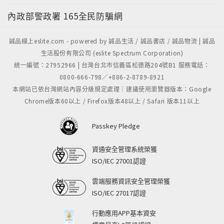
11. 和議的再努力
內政部警政署
165全民防騙網
12. 台海對峙新局面
13. 孔元章自薦作調人
誠品線上eslite.com - powered by 誠品生活 / 誠品書店 / 誠品物流 | 誠品
14. 明珠尚書主持和議
生活股份有限公司 (eslite Spectrum Corporation)
15. 親王傑書提出讓步新條件
統一編號：27952966 | 台灣台北市信義區松德路204號B1 服務電話：
16. 姚啟聖的最後招撫與明鄭覆亡
0800-666-798／+886-2-8789-8921
【貳】 解析篇
本網站已依台灣網站內容分級規定處理｜建議使用瀏覽器版本：Google
17. 和和打打幾十年
Chrome版本60以上 / Firefox版本48以上 / Safari 版本11以上
18. 頭髮何以如此重要
19. 略述清鄭和議的得失
Passkey Pledge
20. 清廷招降政策的成功
資通安全管理系統榮獲
21. 清鄭對峙期間的外力介入
ISO/IEC 27001認證
22. 清鄭對峙期間的兩岸經濟
23. 淺說清鄭雙方的實力
雲端服務資訊安全管理榮獲
24. 清初順、康二帝
ISO/IEC 27017認證
25. 台灣鄭氏三王
行動應用APP基本資安
26. 康熙征台之役的幾位主角