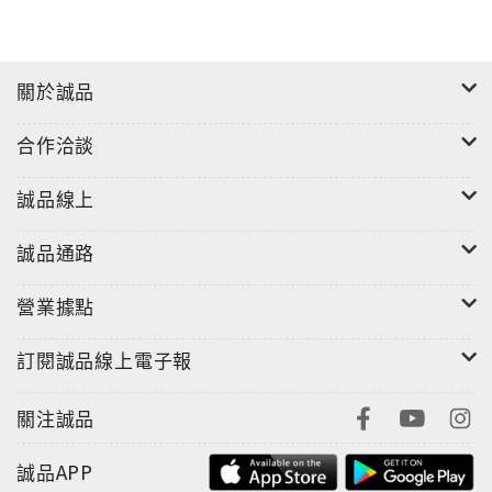
《實用歷史叢書》出版緣起
推薦人的話：頭可剃，國不可分趙令揚
推薦人的話：以古鑑今，痛下針砭莊吉發
關於誠品
推薦人的話：以古為鏡 可知興替劉耿生
推薦人的話：一本愛台灣的書丁果
合作洽談
代序：歷史的巧合
【壹】 史事篇
誠品線上
1. 明清換代大變天
2. 有人讚揚吳三桂
誠品通路
3. 留髮不留頭
營業據點
4. 鄭芝龍父子與唐王政權
5. 清鄭和談開始
訂閱誠品線上電子報
6. 封公賜地誘成功
7. 「兩國論」的新主張
關注誠品
8. 堅持不剃頭
9. 感人的家書
誠品APP
10. 清廷轉撫為剿