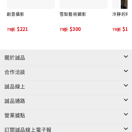
創意攝影
雪梨藝術顯影
冷靜的暗
$221
$300
$19
79折
79折
79折
關於誠品
合作洽談
誠品線上
誠品通路
營業據點
訂閱誠品線上電子報