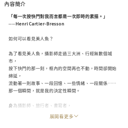
內容簡介
「每一次按快門對我而言都是一次即時的素描。」
──Henri Cartier-Bresson
如何可以看見美人魚？
為了看見美人魚，攝影師走過三大洲、行經無數個城
市，
按下快門的那一刻，框內的空間再也不動，時間卻開始
綿延，
流動著一則故事、一段回憶、一些情緒、一段關係……
那一個瞬間，就是我的決定性瞬間。
身為攝影師、旅行者、書寫者，
本書為李昱宏對於攝影創作與論述發表的總結，
展開看更多
既是個人的創作展現（攝影者的凝視），
同時也藉由作品展現其攝影哲學與美學（觀者的凝