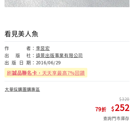
看見美人魚
作
者：
李昱宏
出
版
社：
遠景出版事業有限公司
出
版
日
期：
2016/06/29
刷
誠品聯名卡
，天天享最高7%回饋
大量採購團購專區
320
252
79
查詢門市庫存