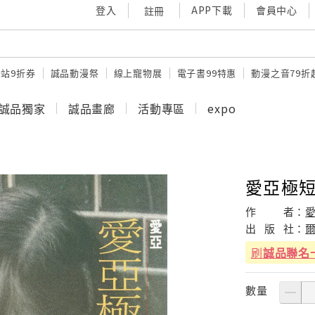
登入
APP下載
會員中心
註冊
站9折券
誠品動漫祭
線上寵物展
電子書99特惠
動漫之音79折
誠品獨家
誠品畫廊
活動專區
expo
愛亞極
作
者：
出
版
社：
刷
誠品聯名
數量