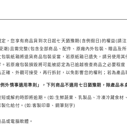
定，您享有商品貨到次日起七天猶豫期(含例假日)的權益(請
受潮)且需完整(包含全部商品、配件、原廠內外包裝、贈品及所
之包裝紙箱將退貨商品包裝妥當，若原紙箱已遺失，請另使用其
字。若原廠包裝損毀將可能被認定為已逾越檢查商品之必要程度，
品正確、外觀可接受，再行拆封，以免影響您的權利；若為產品
理例外情事適用準則」，下列商品不適用七日猶豫期，除產品本
短或解約時即將逾期。(如:生鮮蔬果、乳製品、冷凍冷藏食材、
製化給付。(如:客製印章、鋼筆刻字)
商品或電腦軟體。