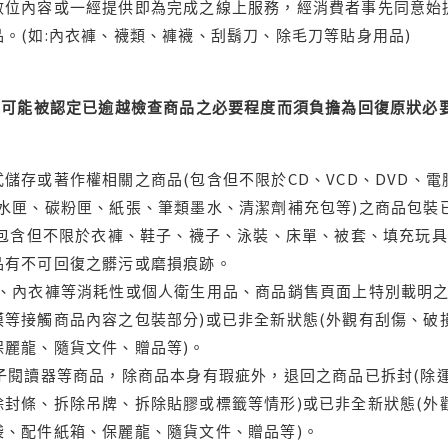
位內容或一經提供即為完成之線上服務，經消費者事先同意始提
。(如:內衣褲、襪類、褲襪、刮鬍刀、除毛刀等貼身用品)
可能被認定已逾越檢查商品之必要程度而須負擔為回復原狀必要
儲存或著作權相關之商品(包含但不限於CD、VCD、DVD、電
水匣、碳粉匣、紙張、筆類墨水、清潔劑補充包等)之商品包裝已
(包含但不限於衣褲、鞋子、襪子、泳裝、床單、被套、填充玩具
品有不可回復之髒污或磨損痕跡。
品、內衣褲等消耗性或個人衛生用品、商品銷售頁面上特別載明之
等接觸商品內容之包裝部分)或已非全新狀態(外觀有刮傷、破
保麗龍、隨貨文件、贈品等)。
電子閱讀器等商品，除商品本身有瑕疵外，退回之商品已拆封(除
封條、拆除吊牌、拆除貼膠或標籤等情形)或已非全新狀態(外
袋、配件紙箱、保麗龍、隨貨文件、贈品等)。