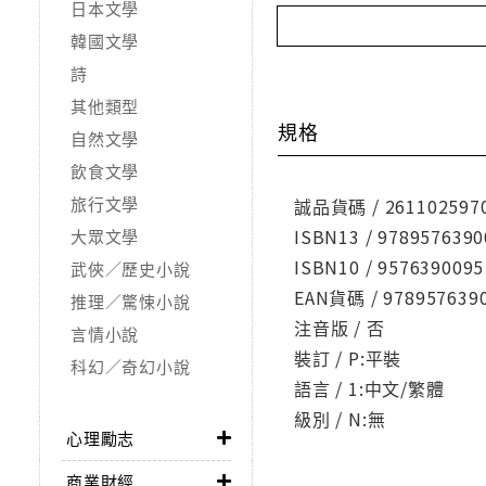
日本文學
韓國文學
詩
其他類型
規格
自然文學
飲食文學
旅行文學
誠品貨碼 / 261102597
ISBN13 / 9789576390
大眾文學
ISBN10 / 9576390095
武俠／歷史小說
EAN貨碼 / 978957639
推理／驚悚小說
注音版 / 否
言情小說
裝訂 / P:平裝
科幻／奇幻小說
語言 / 1:中文/繁體
級別 / N:無
心理勵志
商業財經