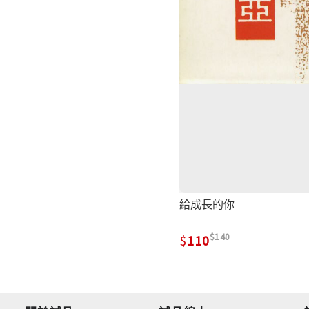
給成長的你
140
110