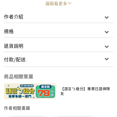
4週密集衝刺。重要觀念、關鍵字詞反覆出現，徹底吸收
展開看更多
新日檢考題精華。
作者介紹
◎版型簡易，方便通勤、通學中行動學習
每頁三題，翻頁即是解答∕解析∕延伸，漢字假名標注
規格
下方，完全保留日本教材風格的專業與實用！
退貨說明
◎找出盲點，釐清觀念，增強信心
多做題目，才能從錯誤的地方找出問題，釐清觀念，確
付款/配送
實累積實力，應考更有自信！
「JLPT日本語能力試驗」權威作者出題。大量練習，提
商品相關策展
升考題熟悉度！
【語言ㄅ級分】專業日語神隊
友
本書由日本專業語言教材出版社ASK邀請「JLPT日本語
能力試驗」教材權威作者執筆。作者長期研究題型，出
作者相關書籍
版了十餘冊日檢系列暢銷叢書，讀者遍及亞洲各國。本
書前身為《 新日檢500題N2‧N3︰文字‧語彙‧文法》，出