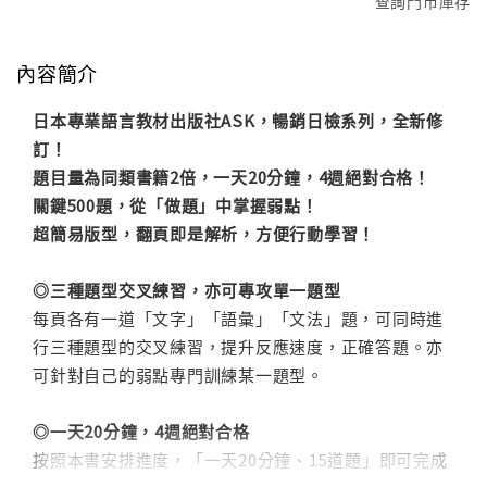
查詢門市庫存
內容簡介
日本專業語言教材出版社ASK，暢銷日檢系列，全新修
訂！
題目量為同類書籍2倍，一天20分鐘，4週絕對合格！
關鍵500題，從「做題」中掌握弱點！
超簡易版型，翻頁即是解析，方便行動學習！
◎三種題型交叉練習，亦可專攻單一題型
每頁各有一道「文字」「語彙」「文法」題，可同時進
行三種題型的交叉練習，提升反應速度，正確答題。亦
可針對自己的弱點專門訓練某一題型。
◎一天20分鐘，4週絕對合格
按照本書安排進度，「一天20分鐘、15道題」即可完成