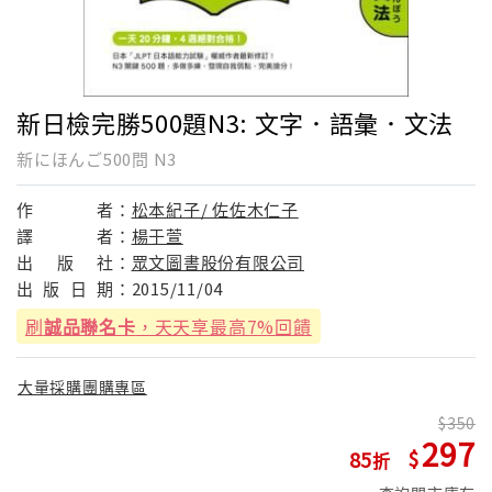
新日檢完勝500題N3: 文字．語彙．文法
新にほんご500問 N3
作
者：
松本紀子/ 佐佐木仁子
譯
者：
楊于萱
出
版
社：
眾文圖書股份有限公司
出
版
日
期：
2015/11/04
刷
誠品聯名卡
，天天享最高7%回饋
大量採購團購專區
350
297
85