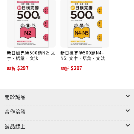
版至今，由於不斷受到考生及教師們的好評，於2015年
推出全新修訂版本，延續「大量練習，提升實力」的宗
旨，修訂版更精準掌握最關鍵的500題與其延伸，幫助
考生在最短時間內全力衝刺。
從做錯的題目裡，找出盲點，釐清觀念，不再犯錯！
新日檢完勝500題N2: 文
新日檢完勝500題N4-
字．語彙．文法
N5: 文字．語彙．文法
苦讀了數本文法書，以為自己全都會了？
$297
$297
「背好文法」不等於能「運用文法」！靈活的文法考
85折
85折
題，才能測出自己確實懂了多少，因此考前最後一個
月，正是自我檢測，抓出盲點弊病的關鍵時刻，要從大
量做題中找出弱點。除了正確答案，作者還針對錯誤選
關於誠品
項進行解說，同時提供不同詞性、相似詞、慣用語、類
似用法，及陷阱題目的破題技巧，讓考生一看就懂，茅
合作洽談
塞頓開！以四週的進度安排，扎實打底，累積實力！
誠品線上