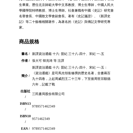
生畢業。歷任北京師範大學中文系教授、博士生導師，中國人民大
學國學院特聘教授、博士生導師。社會兼職有中國《史記》研究會
名譽會長、中國散文學會副會長。著有《史記箋證》、《新譯史
記》等二十餘種相關著作，為著名的《史記》與傳記文學研究專
家。
商品規格
書名 /
新譯資治通鑑 十六: 晉紀 三十八-四十、宋紀 一-五
作者 /
張大可 韓兆琦 等 注譯
新譯資治通鑑 十六: 晉紀 三十八-四十、宋紀 一-五：
《資治通鑑》是司馬光領銜修撰的歷史名著，全書兩百
簡介 /
九十四卷，上起周威烈王二十三年，下至後周世宗顯德
六年，記載了戰
出版社
三民書局股份有限公司
/
ISBN13
9789571462349
/
ISBN10
9571462349
/
EAN /
9789571462349