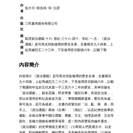
作
張大可/ 韓兆琦/ 等/ 注譯
者
出
版
三民書局股份有限公司
社
商
新譯資治通鑑 十六: 晉紀 三十八-四十、宋紀 一-五：《資治
品
通鑑》是司馬光領銜修撰的歷史名著，全書兩百九十四卷，上
描
起周威烈王二十三年，下至後周世宗顯德六年，記載了戰
述
內容簡介
內容簡介 《資治通鑑》是司馬光領銜修撰的歷史名著，全書兩百
九十四卷，上起周威烈王二十三年，下至後周世宗顯德六年，記載
了戰國初年迄於五代末葉一千三百六十二年的歷史，宋神宗賜名
「資治通鑑」。顧名思義，即史學要「鑑於往事，有資於治道」，
所以在選用史料以及敘述方面，「專取關國家盛衰，繫生民休戚，
善可為法，惡可為戒者」，全書內容緊扣於「治、亂、興、衰」四
字上。《資治通鑑》吸收《左傳》、《漢紀》，以及紀傳史敘事的
優點，在政治軍事中關注禮樂、曆數、天文、地理及經濟、文化等
面向，並極力描繪各種戰爭場景，是一部內容豐富的編年通史。
《資治通鑑》的史學價值主要有三：(1)幫助人們貫通古今、以史
為鑑。對於瞭解歷史、總結歷史，具有極高的史學價值；(2)按年