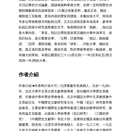
月日記事的方式編纂，讓讀者能夠掌握大勢，並將一定時期歷史演
變的概貌展現在讀者面前；(3)廣泛收集史料，遍及正史、雜說，
種類達三百餘種，更添內容的豐富與價值。本書由張大可、韓兆琦
等多位學者教授共同點校注譯。正文以清胡克家本為底本，參考章
鈺校記與當今研究成果釐定文字。每卷開頭皆有「題解」，指出該
卷大事內容，「章旨」則以注釋段落首尾完備的大事件為單元，述
與評結合，提示重要史事。「注釋」詳盡明確、「校記」勘校嚴
謹、「語譯」通順流暢。卷末則有「研析」，評點大事、總結史
實。真正達到普及學術，雅俗共賞，對於專家學者與一般讀者，都
有極大的幫助。本冊記載晉紀三十八(西元四一一年)至宋紀五(西元
四四一年)間的大事。
作者介紹
作者介紹 ■作者簡介張大可／注譯重慶市長壽縣人，生於一九四○
年。北京大學中文系古典文獻專業畢業，曾任蘭州大學歷史系教
授、甘肅省中青年歷史學會會長、北京外國語大學中文系教授兼中
文系副主任、中國歷史文獻研究室主任、中國《史記》研究會常務
副會長。主要從事中國歷史文獻學和秦漢三國史的教學與研究，發
表有論文百餘篇，出版個人學術專著《史記研究》、《三國史研
究》、《中國歷史文獻學》等近十部，並獲得全國及省級社科優秀
圖書獎。韓兆琦／注譯天津市靜海縣人，生於一九三三年。一九五
九年北京師範大學中文系畢業，一九六二年復旦大學古典文學研究