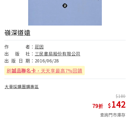
嶺深道遠
作
者：
莊因
出
版
社：
三民書局股份有限公司
出
版
日
期：
2016/06/28
刷
誠品聯名卡
，天天享最高7%回饋
大量採購團購專區
180
142
79
查詢門市庫存