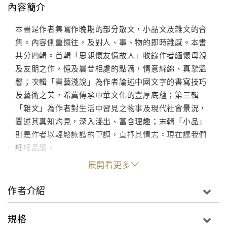
內容簡介
本書是作者集寫作晚期的部分散文，小品文及雜文的合
集。內容側重憶往，及對人、事、物的即時雜感。本書
共分四輯。首輯「思親懷友憶故人」收錄作者緬懷母親
及友朋之作，憶及曩昔相處的點滴，情意綿綿、真摯溫
馨；次輯「書藝淺說」為作者論述中國文字的書寫技巧
及藝術之美，希冀傳承中華文化的豐厚底蘊；第三輯
「雜文」為作者對生活中習見之物事及現代社會景況，
闡述其真知灼見，深入淺出、富含理趣；末輯「小品」
則是作者以輕鬆詼諧的筆調，直抒其情志。現在讓我們
細細品讀。
展開看更多
作者介紹
規格