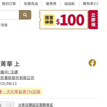
我的訂單
收藏商品
優惠券
誠品點
購物車(
)
0
考用展
菁華 上
繼中/ 注譯
三民書局股份有限公司
015/08/13
卡
，天天享最高7%回饋
大量採購請至團購專區