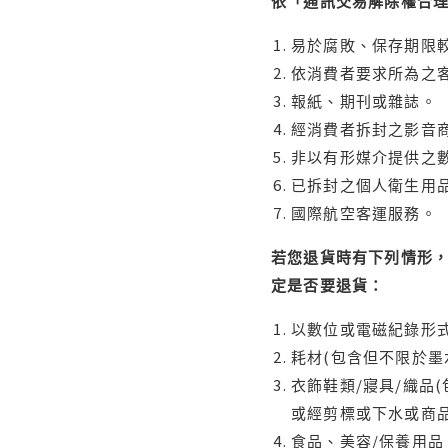
依「通訊交易解除權合
易於腐敗、保存期限較
依消費者要求所為之客
報紙、期刊或雜誌。
經消費者拆封之影音
非以有形媒介提供之數
已拆封之個人衛生用品
國際航空客運服務。
若您退貨時有下列情形，
定是否要退貨：
以數位或電磁紀錄形式
耗材(包含但不限於墨
衣飾鞋類/寢具/織品
或經剪標或下水或商
食品、美容/保養用