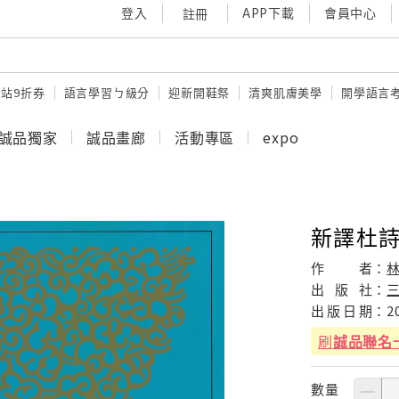
登入
APP下載
會員中心
註冊
站9折券
語言學習ㄅ級分
迎新開鞋祭
清爽肌膚美學
開學語言
誠品獨家
誠品畫廊
活動專區
expo
新譯杜詩
作
者：
林
出
版
社：
出
版
日
期：
2
刷
誠品聯名
數量