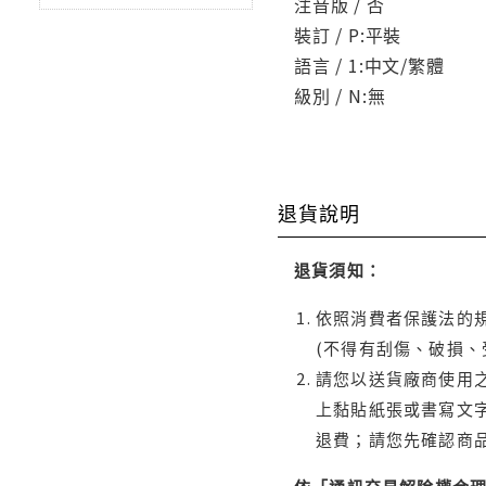
注音版 / 否
裝訂 / P:平裝
語言 / 1:中文/繁體
級別 / N:無
退貨說明
退貨須知：
依照消費者保護法的規
(不得有刮傷、破損、
請您以送貨廠商使用
上黏貼紙張或書寫文
退費；請您先確認商