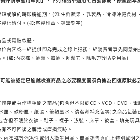
理例外情事適用準則」，下列商品不適用七日猶豫期，除產品本
短或解約時即將逾期。(如:生鮮蔬果、乳製品、冷凍冷藏食材、
製化給付。(如:客製印章、鋼筆刻字)
商品或電腦軟體。
位內容或一經提供即為完成之線上服務，經消費者事先同意始提
。(如:內衣褲、襪類、褲襪、刮鬍刀、除毛刀等貼身用品)
可能被認定已逾越檢查商品之必要程度而須負擔為回復原狀必要
儲存或著作權相關之商品(包含但不限於CD、VCD、DVD、電
水匣、碳粉匣、紙張、筆類墨水、清潔劑補充包等)之商品包裝已
(包含但不限於衣褲、鞋子、襪子、泳裝、床單、被套、填充玩具
品有不可回復之髒污或磨損痕跡。
品、內衣褲等消耗性或個人衛生用品、商品銷售頁面上特別載明之