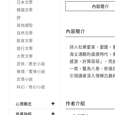
日本文學
內容簡介
韓國文學
詩
其他類型
內容簡介
自然文學
飲食文學
詩人杜甫愛家、愛國，
旅行文學
海立濤翻的盛唐時代，
大眾文學
感激，好賢惡惡」，而
武俠／歷史小說
一首，釐為八卷，依循
推理／驚悚小說
引領讀者深入理解古籍
言情小說
科幻／奇幻小說
作者介紹
心理勵志
商業財經