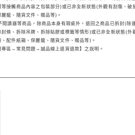
等接觸商品內容之包裝部分)或已非全新狀態(外觀有刮傷、破
保麗龍、隨貨文件、贈品等)。
電子閱讀器等商品，除商品本身有瑕疵外，退回之商品已拆封(除
封條、拆除吊牌、拆除貼膠或標籤等情形)或已非全新狀態(外
袋、配件紙箱、保麗龍、隨貨文件、贈品等)。
服專區→常見問題→誠品線上退貨退款】之說明。