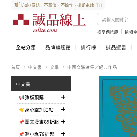
防詐3要訣：不聽信、不操作、掛斷電話
(詳)
禮享偶爸節
搶領全
全站分類
品牌旗艦館
排行榜
誠品選書
首頁
中文書
文學
中國文學論集／經典作品
中文書
📢強檔預購
☀️身心靈加油站
📌圖文漫畫85折起
📌輕小說79折起