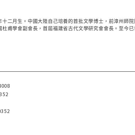
年十二月生。中國大陸自己培養的首批文學博士，前漳州師院
國杜甫學會副會長，首屆福建省古代文學研究會會長。至今已
8008
352
0352