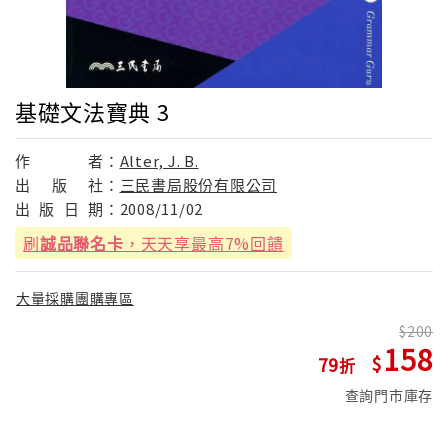
基礎文法寶典 3
作
者：
Alter, J. B.
出
版
社：
三民書局股份有限公司
出
版
日
期：
2008/11/02
刷
誠品聯名卡
，天天享最高7%回饋
大量採購團購專區
200
158
79
查詢門市庫存