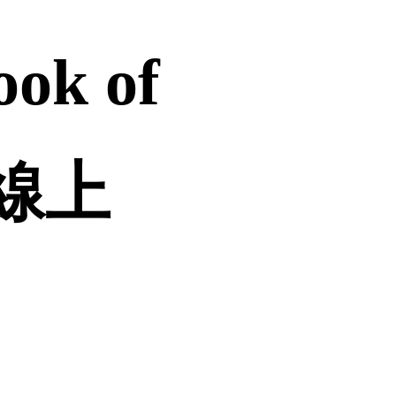
k of
誠品線上