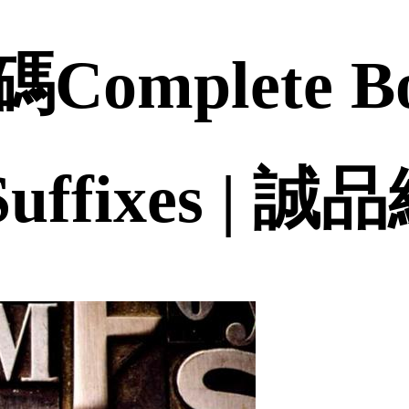
mplete Boo
 Suffixes | 