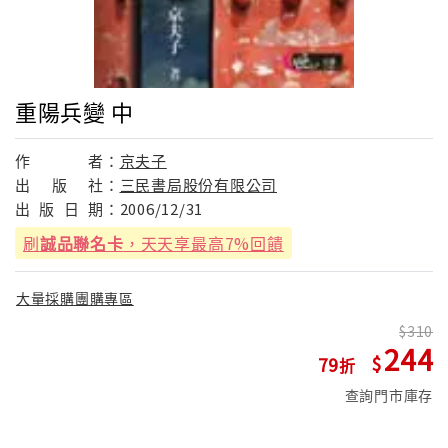
重陽兵變 中
作
者：
京夫子
出
版
社：
三民書局股份有限公司
出
版
日
期：
2006/12/31
刷
誠品聯名卡
，天天享最高7%回饋
大量採購團購專區
310
244
79
查詢門市庫存