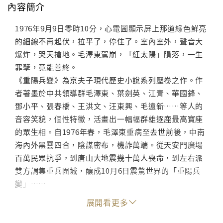
內容簡介
1976年9月9日零時10分，心電圖顯示屏上那道綠色鮮亮
的細線不再起伏，拉平了，停住了。室內室外，聲音大
爆炸，哭天搶地。毛澤東駕崩，「紅太陽」隕落，一生
罪孽，竟能善終。
《重陽兵變》為京夫子現代歷史小說系列壓卷之作。作
者著墨於中共領導群毛澤東、葉劍英、江青、華國鋒、
鄧小平、張春橋、王洪文、汪東興、毛遠新……等人的
音容笑貌，個性特徵，活畫出一幅幅群雄逐鹿最高寶座
的眾生相。自1976年春，毛澤東重病至去世前後，中南
海內外黑雲四合，陰謀密布，機詐萬端。從天安門廣場
百萬民眾抗爭，到唐山大地震幾十萬人喪命，到左右派
雙方調集重兵圍城，釀成10月6日震驚世界的「重陽兵
變」……
京夫子筆走龍蛇，慷慨悲歌，一路寫來，讓讀者觀賞現
展開看更多
代歷史大劇，不亦快哉！