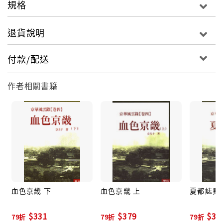
規格
■作者簡介
京夫子
退貨說明
1942年生。祖籍中國湖南，現旅居海外，專事寫作。近
期以中共政治生態環境和其高層權鬥祕辛為創作題材，
付款/配送
著有《毛澤東和他的女人們》、《北京宰相》、《西苑
風月》、《夏都誌異》、《血色京畿》等系列著作。
作者相關書籍
血色京畿 下
血色京畿 上
夏都誌異
$331
$379
$35
79折
79折
79折