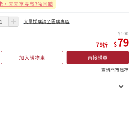
卡
，天天享最高7%回饋
大量採購請至團購專區
100
79
79
加入購物車
直接購買
查詢門市庫存