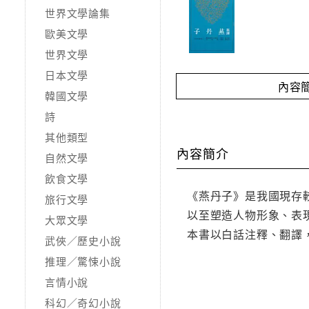
世界文學論集
歐美文學
世界文學
日本文學
內容
韓國文學
詩
其他類型
內容簡介
自然文學
飲食文學
《燕丹子》是我國現存
旅行文學
以至塑造人物形象、表
大眾文學
本書以白話注釋、翻譯
武俠／歷史小說
推理／驚悚小說
言情小說
科幻／奇幻小說