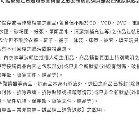
可能被認定已逾越檢查商品之必要程度而須負擔為回復原狀必要
儲存或著作權相關之商品(包含但不限於CD、VCD、DVD、電
水匣、碳粉匣、紙張、筆類墨水、清潔劑補充包等)之商品包裝已
(包含但不限於衣褲、鞋子、襪子、泳裝、床單、被套、填充玩具
品有不可回復之髒污或磨損痕跡。
品、內衣褲等消耗性或個人衛生用品、商品銷售頁面上特別載明之
等接觸商品內容之包裝部分)或已非全新狀態(外觀有刮傷、破
保麗龍、隨貨文件、贈品等)。
電子閱讀器等商品，除商品本身有瑕疵外，退回之商品已拆封(除
封條、拆除吊牌、拆除貼膠或標籤等情形)或已非全新狀態(外
袋、配件紙箱、保麗龍、隨貨文件、贈品等)。
服專區→常見問題→誠品線上退貨退款】之說明。