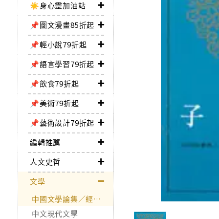
☀️身心靈加油站
📌圖文漫畫85折起
📌輕小說79折起
📌語言學習79折起
📌飲食79折起
📌美術79折起
📌藝術設計79折起
編輯推薦
人文史哲
文學
中國文學論集／經典作品
中文現代文學