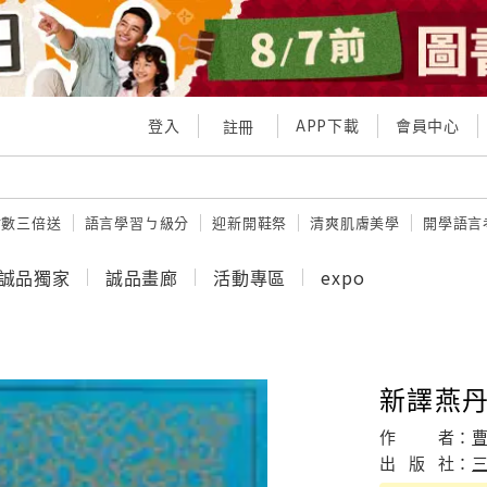
登入
APP下載
會員中心
註冊
點數三倍送
語言學習ㄅ級分
迎新開鞋祭
清爽肌膚美學
開學語言
誠品獨家
誠品畫廊
活動專區
expo
新譯燕
作
者：
曹
出
版
社：