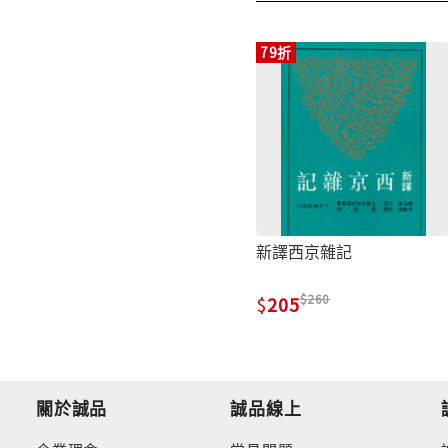
79折
新譯西京雜記
260
205
關於誠品
誠品線上