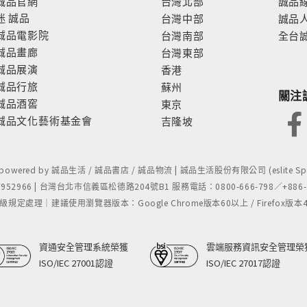
誠品官網
台灣北部
誠品
迷
誠品
台灣中部
誠品
誠品電影院
台灣南部
全台
誠品畫廊
台灣東部
誠品展演
香港
誠品行旅
蘇州
關注
誠品酒窖
東京
誠品文化藝術基金會
吉隆坡
- powered by 誠品生活 / 誠品書店 / 誠品物流 | 誠品生活股份有限公司 (eslite Spect
52966 | 台灣台北市信義區松德路204號B1 服務電話：0800-666-798／+886-2-
處理｜建議使用瀏覽器版本：Google Chrome版本60以上 / Firefox版本48以上
資通安全管理系統榮獲
雲端服務資訊安全管理榮
ISO/IEC 27001認證
ISO/IEC 27017認證