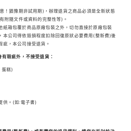
注意！猶豫期非試用期)，辦理退貨之商品必須是全新狀態
有附隨文件或資料的完整性等)。
他紙箱包覆於商品原廠包裝之外，切勿直接於原廠包裝
本公司得依毀損程度扣除回復原狀必要費用(整新費)後
瑕疵，本公司接受退貨。
身有瑕疵外，不接受退貨：
蛋糕)
供。(如:電子書)