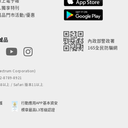
線上電子報
人獨享特刊
誠品門市活動/優惠
誠品
內政部警政署
165全民防騙網
rum Corporation)
8789-8921
 / Safari 版本11以上
獲
行動應用APP基本資安
標章最高L3等級認證