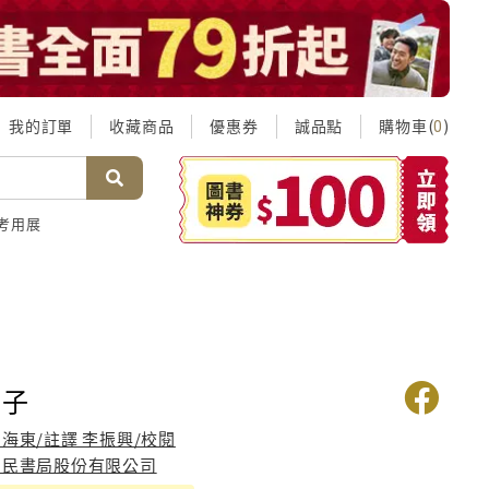
我的訂單
收藏商品
優惠券
誠品點
購物車(
)
0
考用展
丹子
海東/註譯 李振興/校閱
三民書局股份有限公司