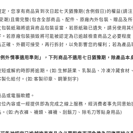
定，您享有商品貨到次日起七天猶豫期(含例假日)的權益(請
受潮)且需完整(包含全部商品、配件、原廠內外包裝、贈品及所
之包裝紙箱將退貨商品包裝妥當，若原紙箱已遺失，請另使用其
字。若原廠包裝損毀將可能被認定為已逾越檢查商品之必要程度，
品正確、外觀可接受，再行拆封，以免影響您的權利；若為產品
理例外情事適用準則」，下列商品不適用七日猶豫期，除產品本
短或解約時即將逾期。(如:生鮮蔬果、乳製品、冷凍冷藏食材、
製化給付。(如:客製印章、鋼筆刻字)
商品或電腦軟體。
位內容或一經提供即為完成之線上服務，經消費者事先同意始提
。(如:內衣褲、襪類、褲襪、刮鬍刀、除毛刀等貼身用品)