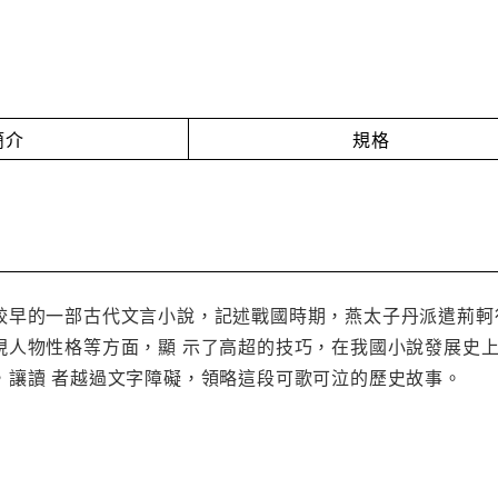
簡介
規格
較早的一部古代文言小說，記述戰國時期，燕太子丹派遣荊軻
現人物性格等方面，顯 示了高超的技巧，在我國小說發展史
，讓讀 者越過文字障礙，領略這段可歌可泣的歷史故事。