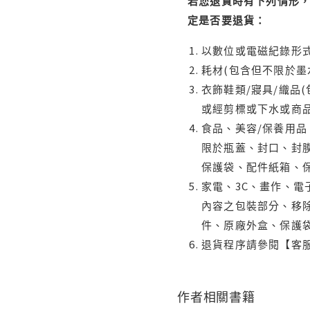
若您退貨時有下列情形，
定是否要退貨：
以數位或電磁紀錄形式
耗材(包含但不限於墨
衣飾鞋類/寢具/織品
或經剪標或下水或商
食品、美容/保養用
限於瓶蓋、封口、封膜
保護袋、配件紙箱、
家電、3C、畫作、
內容之包裝部分、移除
件、原廠外盒、保護
退貨程序請參閱【客
作者相關書籍