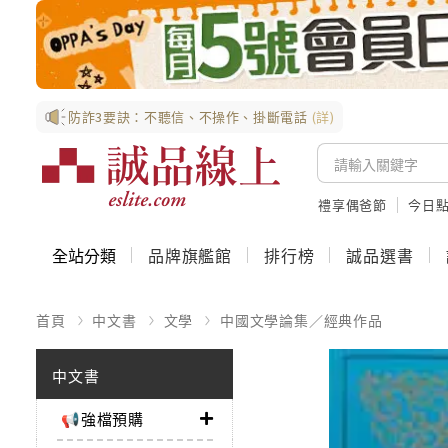
防詐3要訣：不聽信、不操作、掛斷電話
(詳)
禮享偶爸節
今日
全站分類
品牌旗艦館
排行榜
誠品選書
首頁
中文書
文學
中國文學論集／經典作品
中文書
📢強檔預購