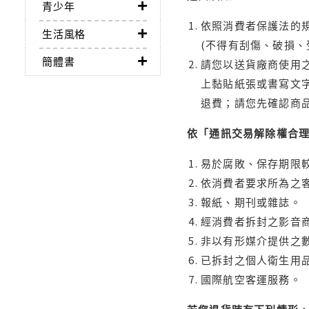
青少年
依照消費者保護法的規
生活風格
(不得有刮傷、破損、
簡體書
請您以送貨廠商使用
上黏貼紙張或書寫文
退費；請您先確認商
依「通訊交易解除權合
易於腐敗、保存期限較
依消費者要求所為之客
報紙、期刊或雜誌。
經消費者拆封之影音
非以有形媒介提供之數
已拆封之個人衛生用品
國際航空客運服務。