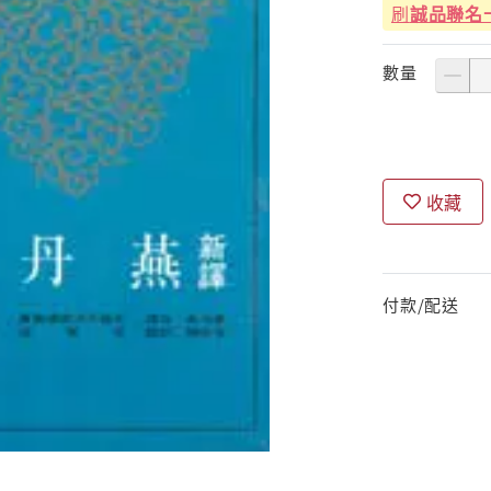
刷
誠品聯名
數量
收藏
付款/配送