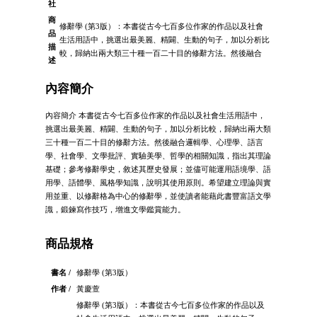
社
商
修辭學 (第3版）：本書從古今七百多位作家的作品以及社會
品
生活用語中，挑選出最美麗、精闢、生動的句子，加以分析比
描
較，歸納出兩大類三十種一百二十目的修辭方法。然後融合
述
內容簡介
內容簡介 本書從古今七百多位作家的作品以及社會生活用語中，
挑選出最美麗、精闢、生動的句子，加以分析比較，歸納出兩大類
三十種一百二十目的修辭方法。然後融合邏輯學、心理學、語言
學、社會學、文學批評、實驗美學、哲學的相關知識，指出其理論
基礎；參考修辭學史，敘述其歷史發展；並儘可能運用語境學、語
用學、語體學、風格學知識，說明其使用原則。希望建立理論與實
用並重、以修辭格為中心的修辭學，並使讀者能藉此書豐富語文學
識，鍛鍊寫作技巧，增進文學鑑賞能力。
商品規格
書名 /
修辭學 (第3版）
作者 /
黃慶萱
修辭學 (第3版）：本書從古今七百多位作家的作品以及