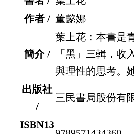
書名 /
葉上花
作者 /
董懿娜
葉上花：本書是
簡介 /
「黑」三輯，收
與理性的思考。
出版社
三民書局股份有
/
ISBN13
9789571434360