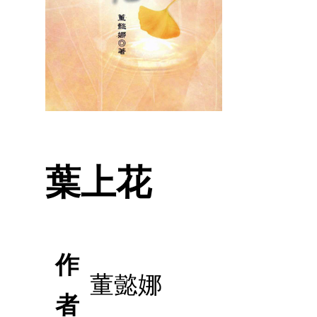
葉上花
作
董懿娜
者