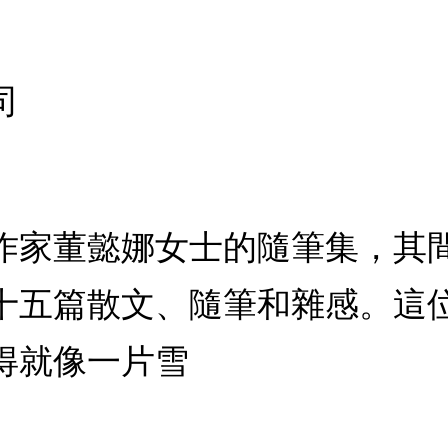
司
作家董懿娜女士的隨筆集，其
十五篇散文、隨筆和雜感。這
得就像一片雪