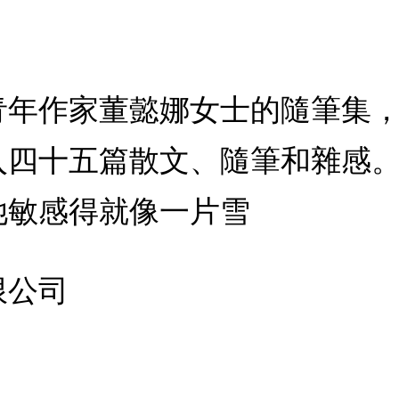
青年作家董懿娜女士的隨筆集
入四十五篇散文、隨筆和雜感
她敏感得就像一片雪
限公司