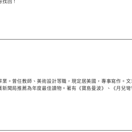
得找回！
畢業。曾任教師、美術設計等職，現定居美國，專事寫作。文
獲新聞局推薦為年度最佳讀物。著有《寶島曼波》、《月兒彎