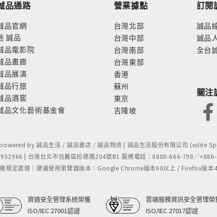
誠品通路
營業據點
訂閱
誠品官網
台灣北部
誠品
迷
誠品
台灣中部
誠品
誠品電影院
台灣南部
全台
誠品畫廊
台灣東部
誠品展演
香港
誠品行旅
蘇州
關注
誠品酒窖
東京
誠品文化藝術基金會
吉隆坡
- powered by 誠品生活 / 誠品書店 / 誠品物流 | 誠品生活股份有限公司 (eslite Spect
52966 | 台灣台北市信義區松德路204號B1 服務電話：0800-666-798／+886-2-
處理｜建議使用瀏覽器版本：Google Chrome版本60以上 / Firefox版本48以上
資通安全管理系統榮獲
雲端服務資訊安全管理榮
ISO/IEC 27001認證
ISO/IEC 27017認證