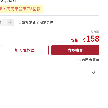
001/08/31
卡
，天天享最高7%回饋
大量採購請至團購專區
200
158
79
加入購物車
直接購買
查詢門市庫存