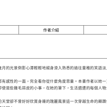
作者介紹
歲月的光景倒影心潭輕輕地縱身滑入熟悉的過往童稚的笑語淡
都有感性的一面，完全看你從什麼角度思量。本書作者以她一
即使是些雞毛蒜皮的小事，在她的筆下，生活週遭的每個人物
的天堂卻不曾好好欣賞身邊的瑰麗風景這一次穿越生命的顛躓