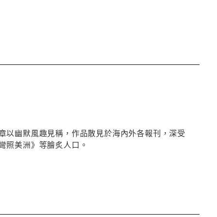
章以幽默風趣見稱，作品散見於海內外各報刊，深受
彎照美洲》等膾炙人口。