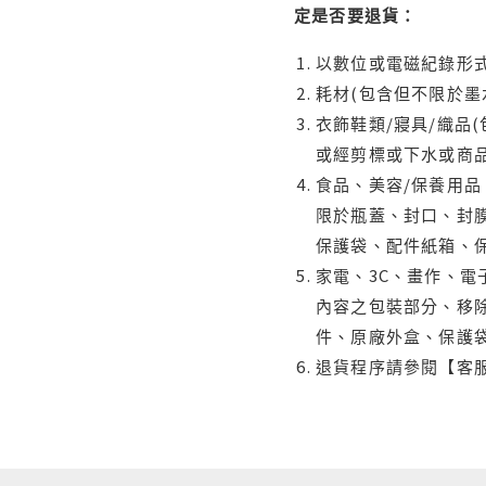
定是否要退貨：
以數位或電磁紀錄形式
耗材(包含但不限於墨
衣飾鞋類/寢具/織品
或經剪標或下水或商
食品、美容/保養用
限於瓶蓋、封口、封膜
保護袋、配件紙箱、
家電、3C、畫作、
內容之包裝部分、移除
件、原廠外盒、保護
退貨程序請參閱【客