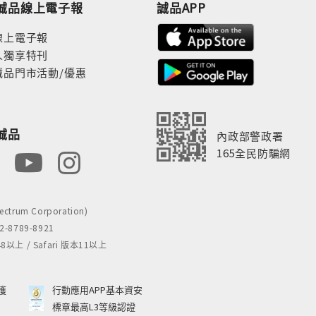
誠品線上電子報
誠品APP
線上電子報
人獨享特刊
誠品門市活動/優惠
誠品
內政部警政署
165全民防騙網
rum Corporation)
8789-8921
 / Safari 版本11以上
獲
行動應用APP基本資安
標章最高L3等級認證