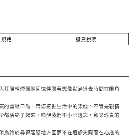
規格
退貨說明
入耳際輕煙朦朧回憶伴隨著想像點滴盪去時間在眼角
貫的幽默口吻，帶您挖掘生活中的樂趣。不管是親情
全都活絡了起來，喚醒我們不小心遺忘，卻又珍貴的
倦鳥終於尋得落腳地方圓夢不在遠處天際而在心底的