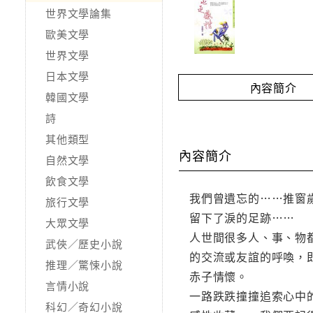
世界文學論集
歐美文學
世界文學
日本文學
內容簡介
韓國文學
詩
其他類型
內容簡介
自然文學
飲食文學
我們曾遺忘的……推窗
旅行文學
留下了淚的足跡……
大眾文學
人世間很多人、事、物
武俠／歷史小說
的交流或友誼的呼喚，
推理／驚悚小說
赤子情懷。
言情小說
一路跌跌撞撞追索心中
科幻／奇幻小說