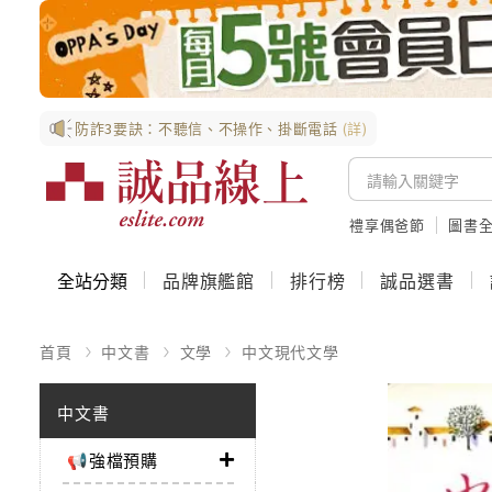
防詐3要訣：不聽信、不操作、掛斷電話
(詳)
禮享偶爸節
圖書全
全站分類
品牌旗艦館
排行榜
誠品選書
首頁
中文書
文學
中文現代文學
中文書
📢強檔預購