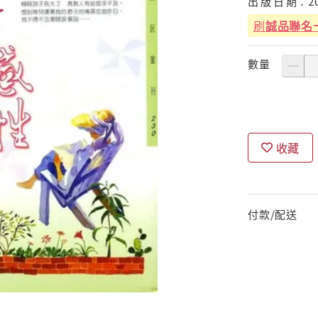
出
版
日
期：
2
刷
誠品聯名
數量
收藏
付款/配送