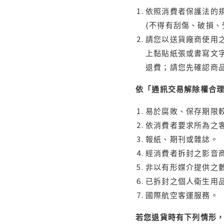
依照消費者保護法的規
(不得有刮傷、破損、
請您以送貨廠商使用
上黏貼紙張或書寫文
退費；請您先確認商
依「通訊交易解除權合
易於腐敗、保存期限較
依消費者要求所為之客
報紙、期刊或雜誌。
經消費者拆封之影音
非以有形媒介提供之數
已拆封之個人衛生用品
國際航空客運服務。
若您退貨時有下列情形，