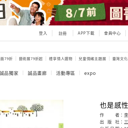
登入
APP下載
會員中心
註冊
面79折
藝術展79折起
禮享情人選物
兒童情緒主題展
臺灣文化
誠品獨家
誠品畫廊
活動專區
expo
也是感
作
者：
出
版
社：