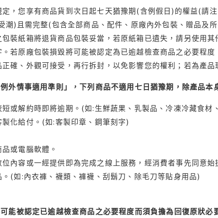
定，您享有商品貨到次日起七天猶豫期(含例假日)的權益(請
受潮)且需完整(包含全部商品、配件、原廠內外包裝、贈品及所
之包裝紙箱將退貨商品包裝妥當，若原紙箱已遺失，請另使用其
字。若原廠包裝損毀將可能被認定為已逾越檢查商品之必要程度，
品正確、外觀可接受，再行拆封，以免影響您的權利；若為產品
理例外情事適用準則」，下列商品不適用七日猶豫期，除產品本
短或解約時即將逾期。(如:生鮮蔬果、乳製品、冷凍冷藏食材、
製化給付。(如:客製印章、鋼筆刻字)
商品或電腦軟體。
位內容或一經提供即為完成之線上服務，經消費者事先同意始提
。(如:內衣褲、襪類、褲襪、刮鬍刀、除毛刀等貼身用品)
可能被認定已逾越檢查商品之必要程度而須負擔為回復原狀必要