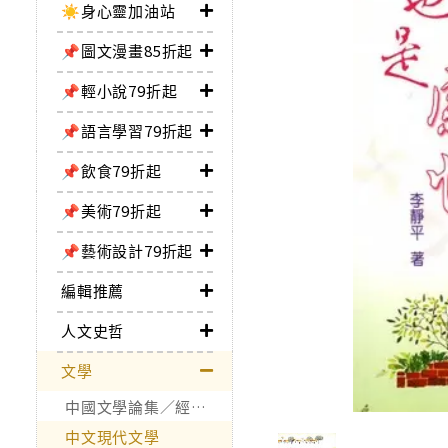
☀️身心靈加油站
📌圖文漫畫85折起
📌輕小說79折起
📌語言學習79折起
📌飲食79折起
📌美術79折起
📌藝術設計79折起
編輯推薦
人文史哲
文學
中國文學論集／經典作品
中文現代文學