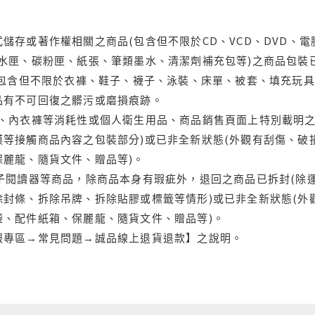
儲存或著作權相關之商品(包含但不限於CD、VCD、DVD、電
水匣、碳粉匣、紙張、筆類墨水、清潔劑補充包等)之商品包裝已
(包含但不限於衣褲、鞋子、襪子、泳裝、床單、被套、填充玩具
品有不可回復之髒污或磨損痕跡。
品、內衣褲等消耗性或個人衛生用品、商品銷售頁面上特別載明之
等接觸商品內容之包裝部分)或已非全新狀態(外觀有刮傷、破
保麗龍、隨貨文件、贈品等)。
電子閱讀器等商品，除商品本身有瑕疵外，退回之商品已拆封(除
封條、拆除吊牌、拆除貼膠或標籤等情形)或已非全新狀態(外
袋、配件紙箱、保麗龍、隨貨文件、贈品等)。
服專區→常見問題→誠品線上退貨退款】之說明。