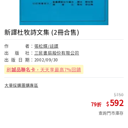
新譯杜牧詩文集 (2冊合售)
作
者：
張松輝/註譯
出
版
社：
三民書局股份有限公司
出
版
日
期：
2002/09/30
刷
誠品聯名卡
，天天享最高7%回饋
大量採購團購專區
750
592
79
查詢門市庫存