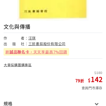
文化與傳播
作
者：
汪琪
出
版
社：
三民書局股份有限公司
刷
誠品聯名卡
，天天享最高7%回饋
大量採購團購專區
180
142
79
查詢門市庫存
規格