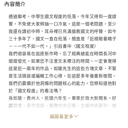
內容簡介
通過聯考，中學生國文程度的低落，今年又得到一度證
實，不免使大家倒抽一口冷氣。這是一個老問題，至少
我還在讀初中時，耳朵裡已充滿搶救國文的呼聲，如今
三十多年了，國文一直在低落，簡直是「近視眼養瞎子
－－一代不如一代。」引自書中〈國文程度〉
我們很容易在追逐新作時，忘了經典總能在時間長河中
熠熠發光。如果您不注意文末標注的時間，一定會覺得
這是近一兩年的作品。如陵先生的這些方塊文章，不管
是生活瑣談或編輯工作心得，在這麼多年後重新檢閱，
我們仍震懾於他洞燭的問題核心的能力。您想知道他對
於「國文程度」的看法嗎？
孫如陵，貴州人，民國六年生。畢業於政大新聞系。好
讀閒書，喜作笑談。服務中央日報，主編中央副刊，前
後亙三十年，每多創意，為人所樂道。孫氏少小習文，
展開看更多
熟讀深思，勤於寫作，所寫方塊，涉事成趣，筆鋒常帶
幽默，具有可讀性。