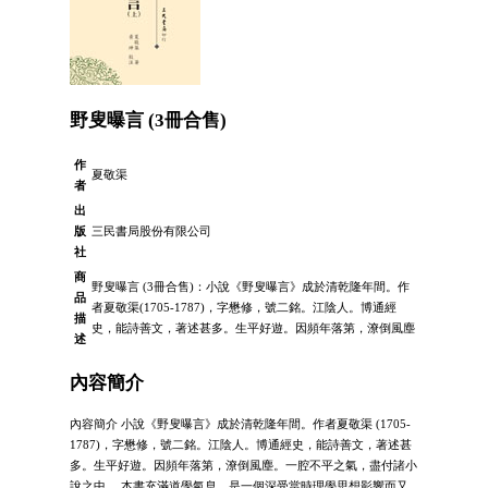
野叟曝言 (3冊合售)
作
夏敬渠
者
出
版
三民書局股份有限公司
社
商
野叟曝言 (3冊合售)：小說《野叟曝言》成於清乾隆年間。作
品
者夏敬渠(1705-1787)，字懋修，號二銘。江陰人。博通經
描
史，能詩善文，著述甚多。生平好遊。因頻年落第，潦倒風塵
述
內容簡介
內容簡介 小說《野叟曝言》成於清乾隆年間。作者夏敬渠 (1705-
1787)，字懋修，號二銘。江陰人。博通經史，能詩善文，著述甚
多。生平好遊。因頻年落第，潦倒風塵。一腔不平之氣，盡付諸小
說之中。 本書充滿道學氣息，是一個深受當時理學思想影響而又