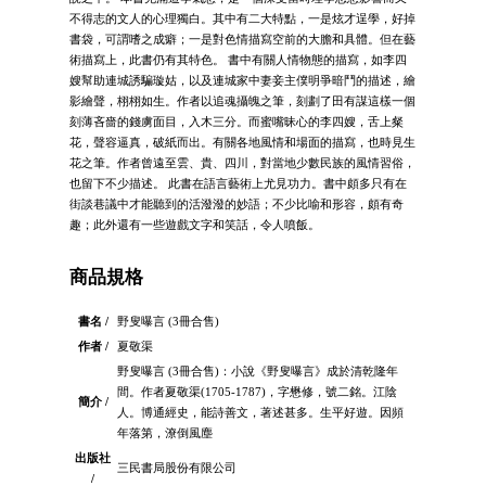
不得志的文人的心理獨白。其中有二大特點，一是炫才逞學，好掉
書袋，可謂嗜之成癖；一是對色情描寫空前的大膽和具體。但在藝
術描寫上，此書仍有其特色。 書中有關人情物態的描寫，如李四
嫂幫助連城誘騙璇姑，以及連城家中妻妾主僕明爭暗鬥的描述，繪
影繪聲，栩栩如生。作者以追魂攝魄之筆，刻劃了田有謀這樣一個
刻薄吝嗇的錢虜面目，入木三分。而蜜嘴昧心的李四嫂，舌上粲
花，聲容逼真，破紙而出。有關各地風情和場面的描寫，也時見生
花之筆。作者曾遠至雲、貴、四川，對當地少數民族的風情習俗，
也留下不少描述。 此書在語言藝術上尤見功力。書中頗多只有在
街談巷議中才能聽到的活潑潑的妙語；不少比喻和形容，頗有奇
趣；此外還有一些遊戲文字和笑話，令人噴飯。
商品規格
書名 /
野叟曝言 (3冊合售)
作者 /
夏敬渠
野叟曝言 (3冊合售)：小說《野叟曝言》成於清乾隆年
間。作者夏敬渠(1705-1787)，字懋修，號二銘。江陰
簡介 /
人。博通經史，能詩善文，著述甚多。生平好遊。因頻
年落第，潦倒風塵
出版社
三民書局股份有限公司
/