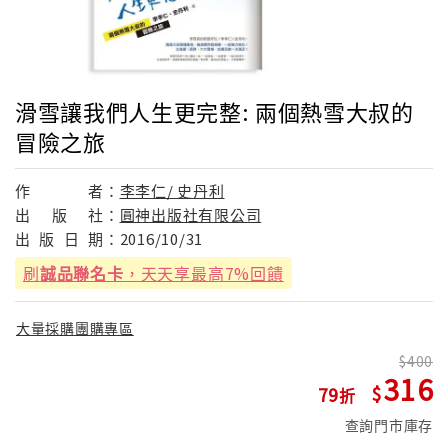
滑雪讓我們人生更完整: 兩個熱雪大叔的
冒險之旅
作
者：
李李仁/ 史丹利
出
版
社：
圓神出版社有限公司
出
版
日
期：
2016/10/31
刷
誠品聯名卡
，天天享最高7%回饋
大量採購團購專區
400
316
79
查詢門市庫存