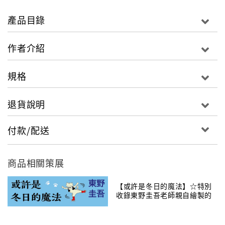
說穿了，滑雪就是拋棄羞恥心，練習摔倒，然後站起來
勇往直前，人生不就是這樣？」
產品目錄
滑雪，一個曾經距離四季如春的台灣很遙遠的運動，隨
作者介紹
著廉價機票興起與歷久不衰的赴日風潮，日漸延燒起
來。或許是熱帶島民對雪的嚮往，或許是速度帶來的美
規格
好，在雪季裡赴日滑雪玩雪，成了許多人的夢幻行程，
也是眾多旅行團的主推項目。
退貨說明
現在，李李仁與史丹利要以自身經驗與你分享，不管跟
付款/配送
團或自助，如何滑得開心、滑得安全。更重要的是，在
雪中感受勇氣、挑戰自我、重新燃燒對人生的熱情。現
在就請翻開這本書，跟著熱血大叔一起熱雪吧！
商品相關策展
【或許是冬日的魔法】☆特別
收錄東野圭吾老師親自繪製的
貓咪插畫限定書衣