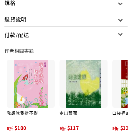
卻又充分發揮了浪漫主義的色彩。
規格
本書引用原典、附上白話語譯，各篇章精采剖析屈原的
退貨說明
譬喻、深刻的意涵，讓讀者更貼近當時他所處的時勢，
體會他亙古問天、心情轉折的脈絡。
付款/配送
《楚辭》小檔案
◎ 屈原的《楚辭》與奇幻文學有什麼共通性？
作者相關書籍
楚國原本多神話傳說，宗教色彩濃厚，而屈原為了掙脫
人世痛苦會避難到幻想境界，在〈離騷經〉〈遠遊〉和
〈關於九歌〉各章中，可以看到屈原如何糅合神話與瑰
麗的想像，藉以描繪縹緲又美好的天界和神靈，揮灑出
浪漫主義特色，就如同奇幻文學帶給讀者無限想像的空
間。
◎ 屈原「拈花惹草」又思念美人，有什麼用意？
我想說我捨不得
走出荒蕪
口袋裡的
屈原是譬喻的高手，〈離騷經〉裡他藉由佩戴和運用香
花香草裝飾來象徵潔身自好，〈橘頌〉更以詠橘來自比
$180
$117
$135
9折
9折
9折
堅貞不移的志節；而在〈湘夫人〉和〈思美人〉中，以