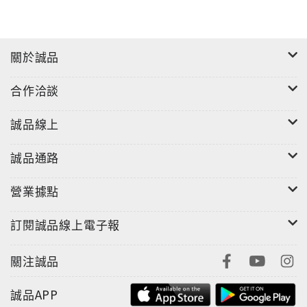
美人比喻君王，看似男女思慕之情，其實暗示思念楚
王。本書點明屈原諸般譬喻的涵義，在閱讀和寫作學習
上都可獲益。
關於誠品
◎ 屈原是中國第一位有代表地位的詩人，寫作技巧高
合作洽談
超，文采華美
他不僅藉辭賦抒懷，更希冀文章能讓楚王看到，而回心
誠品線上
轉意遠離身邊小人，因此在〈惜誦〉和〈哀郢〉寫憂抱
怨細膩委婉，〈離騷經〉〈惜往日〉斥讒責奸悲憤嚴
誠品通路
厲，〈涉江〉〈懷沙〉〈漁父〉則剖心明志執著堅決，
輔以本書流暢易讀的語譯，讀者對「愛國詩人」屈原其
營業據點
人其辭將有全面的認識。
訂閱誠品線上電子報
◎ 屈原因憂國憂民賦辭
因此本書由屈原的人格特質與楚王的互動切入分析，擴
關注誠品
及《詩經》、南方文化、神話等，完整呈現屈原創作的
背景和影響因素。
誠品APP