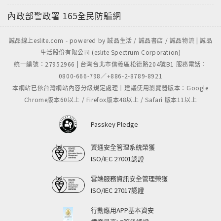
■作者簡介
內政部警政署
165全民防騙網
楊明
一個愛寫作、愛旅行的女子。希望過著自在優閒的生
誠品線上eslite.com - powered by 誠品生活 / 誠品書店 / 誠品物流 | 誠品
活，曾經擔任旅遊記者多年，以敘美景、嚐美食為主要
生活股份有限公司 (eslite Spectrum Corporation)
工作，其間陸續完成不少文學作品，曾以〈在季節中墜
統一編號：27952966 | 台灣台北市信義區松德路204號B1 服務電話：
0800-666-798／+886-2-8789-8921
落的綠葉〉獲「中央日報文學獎」。雖然從事現代文學
本網站已依台灣網站內容分級規定處理｜建議使用瀏覽器版本：Google
創作，但是對於中國古典文學亦未能忘情，且隨人生閱
Chrome版本60以上 / Firefox版本48以上 / Safari 版本11以上
歷增長，更覺出其中雋永意味。 曾任職於自由時報、中
央日報。東海大學中文系畢業，佛光大學文學碩士，四
Passkey Pledge
川大學文學博士，著有小說集《我想說我捨不得》《愛
到情人節》《走出荒蕪》，散文集《學會放心和放手》
資通安全管理系統榮獲
《一個人份的幸福》《春天的啤酒香》《向日葵海域》
ISO/IEC 27001認證
《聽見心裡的聲音》等三十餘種。
雲端服務資訊安全管理榮獲
■本書目錄
ISO/IEC 27017認證
書系推薦序 智慧的見證
行動應用APP基本資安