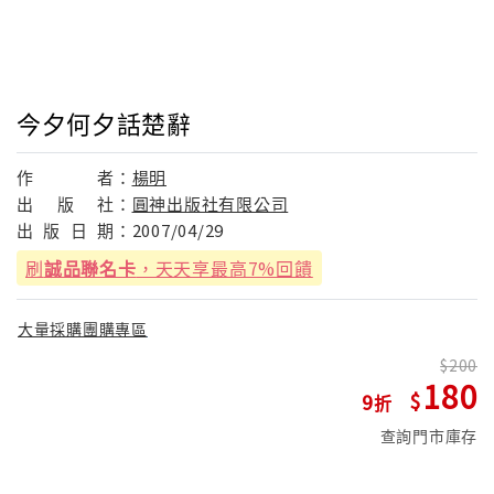
今夕何夕話楚辭
作
者：
楊明
出
版
社：
圓神出版社有限公司
出
版
日
期：
2007/04/29
刷
誠品聯名卡
，天天享最高7%回饋
大量採購團購專區
200
180
9
查詢門市庫存