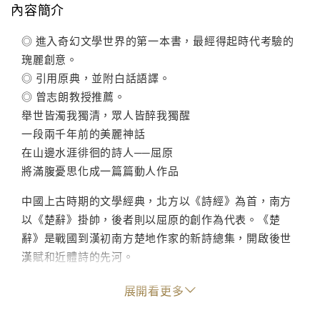
內容簡介
◎ 進入奇幻文學世界的第一本書，最經得起時代考驗的
瑰麗創意。
◎ 引用原典，並附白話語譯。
◎ 曾志朗教授推薦。
舉世皆濁我獨清，眾人皆醉我獨醒
一段兩千年前的美麗神話
在山邊水涯徘徊的詩人──屈原
將滿腹憂思化成一篇篇動人作品
中國上古時期的文學經典，北方以《詩經》為首，南方
以《楚辭》掛帥，後者則以屈原的創作為代表。《楚
辭》是戰國到漢初南方楚地作家的新詩總集，開啟後世
漢賦和近體詩的先河。
屈原為中國第一位有代表地位的詩人，寫作技巧高超，
展開看更多
文采華美。他的創作動機，展現現實主義的精神，作品