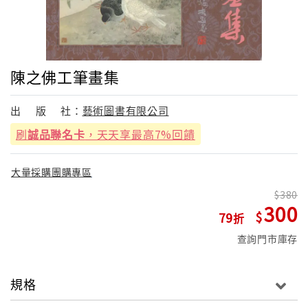
陳之佛工筆畫集
出
版
社：
藝術圖書有限公司
刷
誠品聯名卡
，天天享最高7%回饋
大量採購團購專區
380
300
79
查詢門市庫存
規格