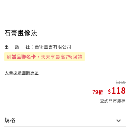
石膏畫像法
出
版
社：
藝術圖書有限公司
刷
誠品聯名卡
，天天享最高7%回饋
大量採購團購專區
150
118
79
查詢門市庫存
規格