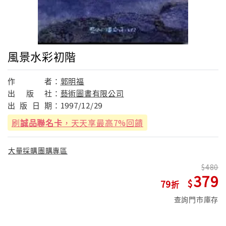
風景水彩初階
作
者：
郭明福
出
版
社：
藝術圖書有限公司
出
版
日
期：
1997/12/29
刷
誠品聯名卡
，天天享最高7%回饋
大量採購團購專區
480
379
79
查詢門市庫存