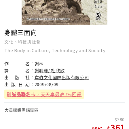
身體三面向
文化、科技與社會
The Body in Culture, Technology and Society
作
者：
謝林
譯
者：
謝明珊/ 杜欣欣
出
版
社：
韋伯文化國際出版有限公司
出
版
日
期：
2009/08/09
刷
誠品聯名卡
，天天享最高7%回饋
大量採購團購專區
380
361
95