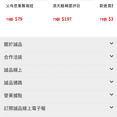
父母恩重難報經
滴天髓輯要評註
窮通寶鑑
$79
$197
$39
79折
79折
79折
關於誠品
合作洽談
誠品線上
誠品通路
營業據點
訂閱誠品線上電子報