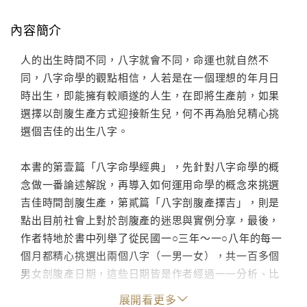
內容簡介
人的出生時間不同，八字就會不同，命運也就自然不
同，八字命學的觀點相信，人若是在一個理想的年月日
時出生，即能擁有較順遂的人生，在即將生產前，如果
選擇以剖腹生產方式迎接新生兒，何不再為胎兒精心挑
選個吉佳的出生八字。
本書的第壹篇「八字命學經典」，先針對八字命學的概
念做一番論述解說，再導入如何運用命學的概念來挑選
吉佳時間剖腹生產，第貳篇「八字剖腹產擇吉」，則是
點出目前社會上對於剖腹產的迷思與實例分享，最後，
作者特地於書中列舉了從民國一○三年～一○八年的每一
個月都精心挑選出兩個八字（一男一女），共一百多個
男女剖腹產日期，這些日期皆是作者經過一一分析、比
較後方擇選而出，是剖腹生產最為理想吉佳的年月日
展開看更多