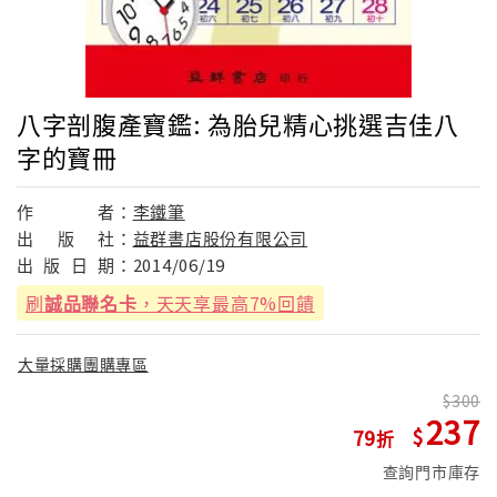
八字剖腹產寶鑑: 為胎兒精心挑選吉佳八
字的寶冊
作
者：
李鐵筆
出
版
社：
益群書店股份有限公司
出
版
日
期：
2014/06/19
刷
誠品聯名卡
，天天享最高7%回饋
大量採購團購專區
300
237
79
查詢門市庫存