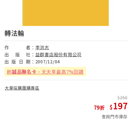
轉法輪
作
者：
李洪志
出
版
社：
益群書店股份有限公司
出
版
日
期：
2007/12/04
刷
誠品聯名卡
，天天享最高7%回饋
大量採購團購專區
250
197
79
查詢門市庫存