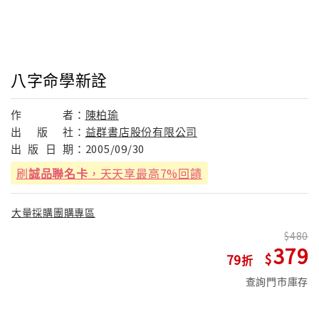
八字命學新詮
作
者：
陳柏瑜
出
版
社：
益群書店股份有限公司
出
版
日
期：
2005/09/30
刷
誠品聯名卡
，天天享最高7%回饋
大量採購團購專區
480
379
79
查詢門市庫存