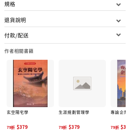
規格
退貨說明
付款/配送
作者相關書籍
玄空陽宅學
生涯規劃管理學
專論企業
$379
$379
$30
79折
79折
79折