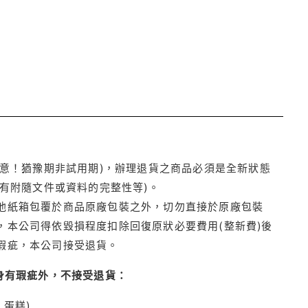
注意！猶豫期非試用期)，辦理退貨之商品必須是全新狀態
有附隨文件或資料的完整性等)。
他紙箱包覆於商品原廠包裝之外，切勿直接於原廠包裝
本公司得依毀損程度扣除回復原狀必要費用(整新費)後
瑕疵，本公司接受退貨。
身有瑕疵外，不接受退貨：
蛋糕)