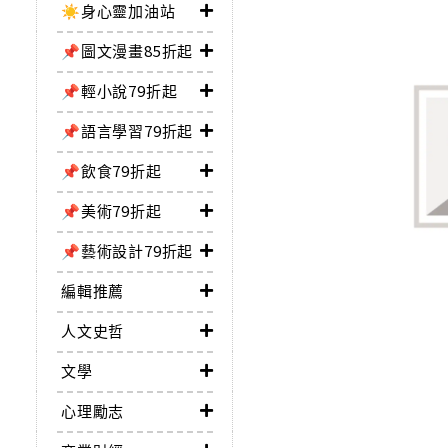
☀️身心靈加油站
📌圖文漫畫85折起
📌輕小說79折起
📌語言學習79折起
📌飲食79折起
📌美術79折起
📌藝術設計79折起
編輯推薦
人文史哲
文學
心理勵志