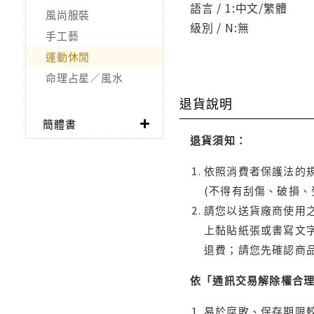
語言 / 1:中文/繁體
風尚服裝
級別 / N:無
手工藝
運動休閒
命理占星／風水
退貨說明
簡體書
退貨須知：
依照消費者保護法的規
(不得有刮傷、破損、
請您以送貨廠商使用
上黏貼紙張或書寫文
退費；請您先確認商
依「通訊交易解除權合
易於腐敗、保存期限較