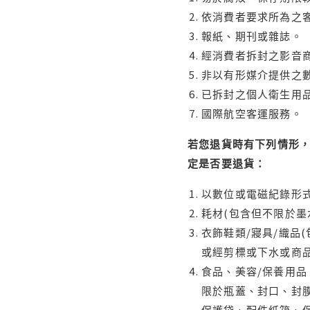
依消費者要求所為之客
報紙、期刊或雜誌。
經消費者拆封之影音
非以有形媒介提供之數
已拆封之個人衛生用品
國際航空客運服務。
若您退貨時有下列情形，
定是否要退貨：
以數位或電磁紀錄形式
耗材(包含但不限於墨
衣飾鞋類/寢具/織品
或經剪標或下水或商
食品、美容/保養用
限於瓶蓋、封口、封膜
保護袋、配件紙箱、