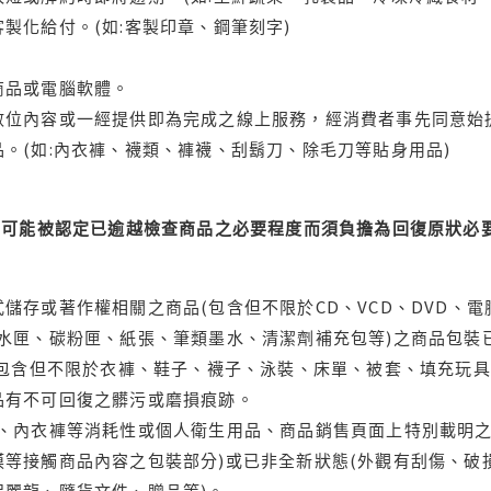
製化給付。(如:客製印章、鋼筆刻字)
商品或電腦軟體。
位內容或一經提供即為完成之線上服務，經消費者事先同意始提
。(如:內衣褲、襪類、褲襪、刮鬍刀、除毛刀等貼身用品)
可能被認定已逾越檢查商品之必要程度而須負擔為回復原狀必要
儲存或著作權相關之商品(包含但不限於CD、VCD、DVD、電
水匣、碳粉匣、紙張、筆類墨水、清潔劑補充包等)之商品包裝已
(包含但不限於衣褲、鞋子、襪子、泳裝、床單、被套、填充玩具
品有不可回復之髒污或磨損痕跡。
品、內衣褲等消耗性或個人衛生用品、商品銷售頁面上特別載明之
等接觸商品內容之包裝部分)或已非全新狀態(外觀有刮傷、破
保麗龍、隨貨文件、贈品等)。