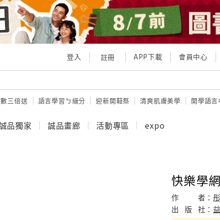
登入
APP下載
會員中心
註冊
點數三倍送
語言學習ㄅ級分
迎新開鞋祭
清爽肌膚美學
開學語言
誠品獨家
誠品畫廊
活動專區
expo
快樂學
作
者：
出
版
社：