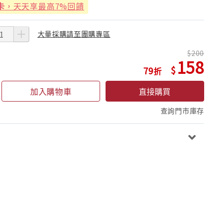
卡
，天天享最高7%回饋
大量採購請至團購專區
200
158
79
加入購物車
直接購買
查詢門市庫存