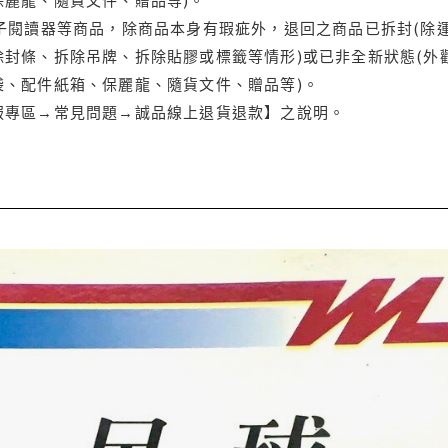
電子閱讀器等商品，除商品本身有瑕疵外，退回之商品已拆封(除
封條、拆除吊牌、拆除貼膠或標籤等情形)或已非全新狀態(外
袋、配件紙箱、保麗龍、隨貨文件、贈品等)。
服專區→常見問題→誠品線上退貨退款】之說明。