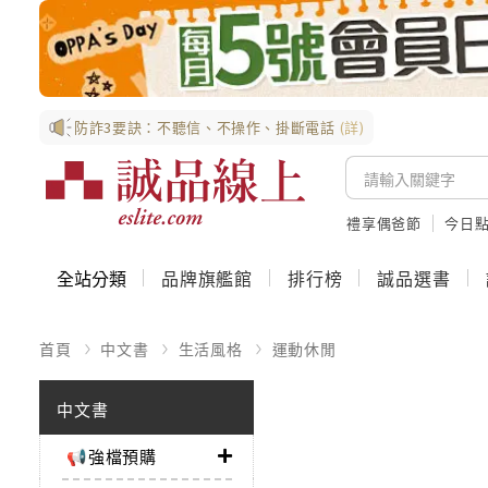
防詐3要訣：不聽信、不操作、掛斷電話
(詳)
禮享偶爸節
今日
全站分類
品牌旗艦館
排行榜
誠品選書
首頁
中文書
生活風格
運動休閒
中文書
📢強檔預購