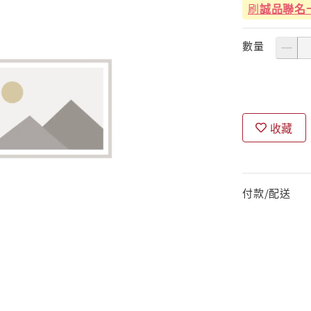
刷
誠品聯名
數量
收藏
付款/配送