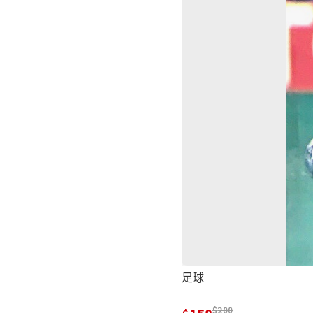
足球
200