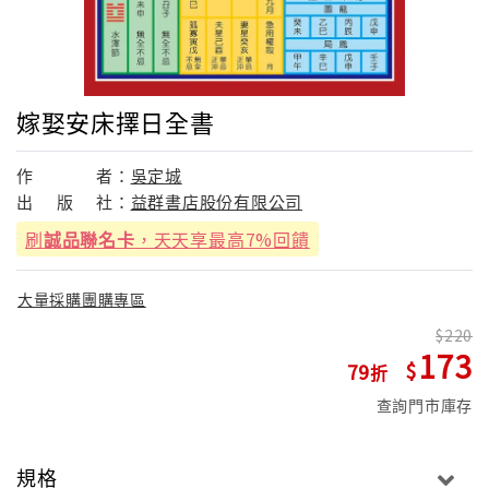
嫁娶安床擇日全書
作
者：
吳定城
出
版
社：
益群書店股份有限公司
刷
誠品聯名卡
，天天享最高7%回饋
大量採購團購專區
220
173
79
查詢門市庫存
規格