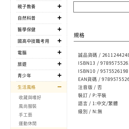
親子教養
自然科普
醫學保健
規格
國高中技職考用
電腦
誠品貨碼 / 261124424
ISBN13 / 9789575526
旅遊
ISBN10 / 9575526198
青少年
EAN貨碼 / 978957552
注音版 / 否
生活風格
裝訂 / P:平裝
收藏與嗜好
語言 / 1:中文/繁體
風尚服裝
級別 / N:無
手工藝
運動休閒