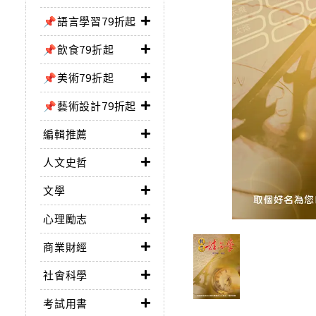
📌語言學習79折起
📌飲食79折起
📌美術79折起
📌藝術設計79折起
編輯推薦
人文史哲
文學
心理勵志
商業財經
社會科學
考試用書