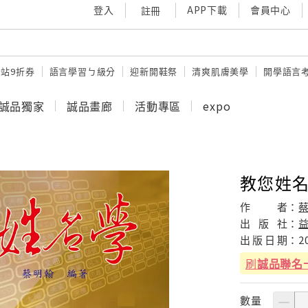
登入
APP下載
會員中心
註冊
站9折券
語言學習ㄅ級分
迎新開鞋祭
清爽肌膚美學
開學語言
誠品獨家
誠品畫廊
活動專區
expo
教您姓
作
者：
出
版
社：
出
版
日
期：
2
刷
誠品聯名
數量