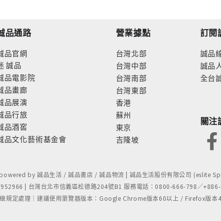
誠品通路
營業據點
訂閱
誠品官網
台灣北部
誠品
迷
誠品
台灣中部
誠品
誠品電影院
台灣南部
全台
誠品畫廊
台灣東部
誠品展演
香港
誠品行旅
蘇州
關注
誠品酒窖
東京
誠品文化藝術基金會
吉隆坡
- powered by 誠品生活 / 誠品書店 / 誠品物流 | 誠品生活股份有限公司 (eslite Spect
52966 | 台灣台北市信義區松德路204號B1 服務電話：0800-666-798／+886-2-
處理｜建議使用瀏覽器版本：Google Chrome版本60以上 / Firefox版本48以上