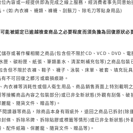
位內容或一經提供即為完成之線上服務，經消費者事先同意始提
。(如:內衣褲、襪類、褲襪、刮鬍刀、除毛刀等貼身用品)
可能被認定已逾越檢查商品之必要程度而須負擔為回復原狀必要
儲存或著作權相關之商品(包含但不限於CD、VCD、DVD、電
水匣、碳粉匣、紙張、筆類墨水、清潔劑補充包等)之商品包裝已
(包含但不限於衣褲、鞋子、襪子、泳裝、床單、被套、填充玩具
品有不可回復之髒污或磨損痕跡。
品、內衣褲等消耗性或個人衛生用品、商品銷售頁面上特別載明之
等接觸商品內容之包裝部分)或已非全新狀態(外觀有刮傷、破
保麗龍、隨貨文件、贈品等)。
電子閱讀器等商品，除商品本身有瑕疵外，退回之商品已拆封(除
封條、拆除吊牌、拆除貼膠或標籤等情形)或已非全新狀態(外
袋、配件紙箱、保麗龍、隨貨文件、贈品等)。