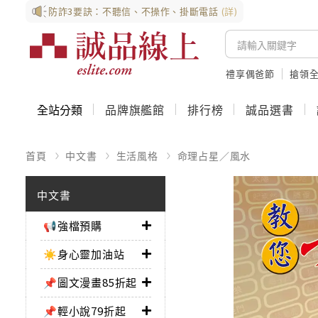
防詐3要訣：不聽信、不操作、掛斷電話
(詳)
禮享偶爸節
搶領全
全站分類
品牌旗艦館
排行榜
誠品選書
首頁
中文書
生活風格
命理占星／風水
中文書
📢強檔預購
☀️身心靈加油站
📌圖文漫畫85折起
📌輕小說79折起