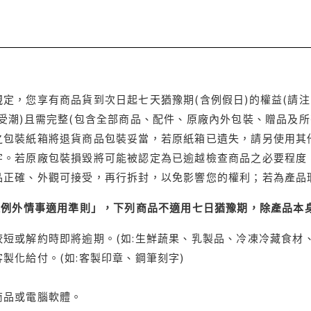
定，您享有商品貨到次日起七天猶豫期(含例假日)的權益(請
受潮)且需完整(包含全部商品、配件、原廠內外包裝、贈品及所
之包裝紙箱將退貨商品包裝妥當，若原紙箱已遺失，請另使用其
字。若原廠包裝損毀將可能被認定為已逾越檢查商品之必要程度，
品正確、外觀可接受，再行拆封，以免影響您的權利；若為產品
理例外情事適用準則」，下列商品不適用七日猶豫期，除產品本
短或解約時即將逾期。(如:生鮮蔬果、乳製品、冷凍冷藏食材、
製化給付。(如:客製印章、鋼筆刻字)
商品或電腦軟體。