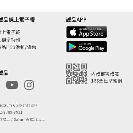
誠品線上電子報
誠品APP
線上電子報
人獨享特刊
誠品門市活動/優惠
誠品
內政部警政署
165全民防騙網
rum Corporation)
8789-8921
 / Safari 版本11以上