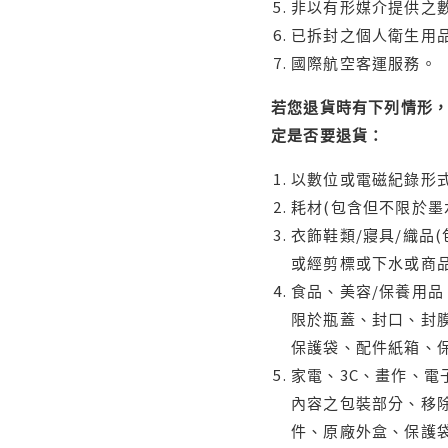
非以有形媒介提供之數
已拆封之個人衛生用品
國際航空客運服務。
若您退貨時有下列情形，
定是否要退貨：
以數位或電磁紀錄形式
耗材(包含但不限於墨
衣飾鞋類/寢具/織品
或經剪標或下水或商
食品、美容/保養用
限於瓶蓋、封口、封膜
保護袋、配件紙箱、
家電、3C、畫作、
內容之包裝部分、移除
件、原廠外盒、保護