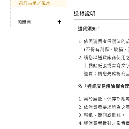
命理占星／風水
退貨說明
簡體書
退貨須知：
依照消費者保護法的規
(不得有刮傷、破損、
請您以送貨廠商使用
上黏貼紙張或書寫文
退費；請您先確認商
依「通訊交易解除權合
易於腐敗、保存期限較
依消費者要求所為之客
報紙、期刊或雜誌。
經消費者拆封之影音