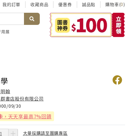
我的訂單
收藏商品
優惠券
誠品點
購物車(
)
0
考用展
名學
蔡明翰
益群書店股份有限公司
000/09/30
卡
，天天享最高7%回饋
大量採購請至團購專區