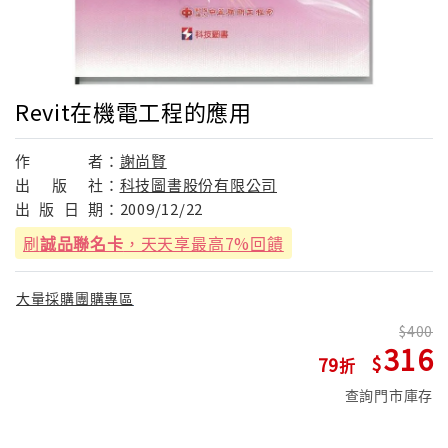
Revit在機電工程的應用
作
者：
謝尚賢
出
版
社：
科技圖書股份有限公司
出
版
日
期：
2009/12/22
刷
誠品聯名卡
，天天享最高7%回饋
大量採購團購專區
400
316
79
查詢門市庫存