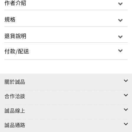
作者介紹
合及設計的功能。本書以實際建築為案例，引導讀者按
步驟操作後以掌握基本使用技巧，並能以學習新技術的
規格
態度，結合自身的建築專業知識，來完善地使用REVIT
MEP這套BIM工具模組。
退貨說明
付款/配送
關於誠品
合作洽談
誠品線上
誠品通路