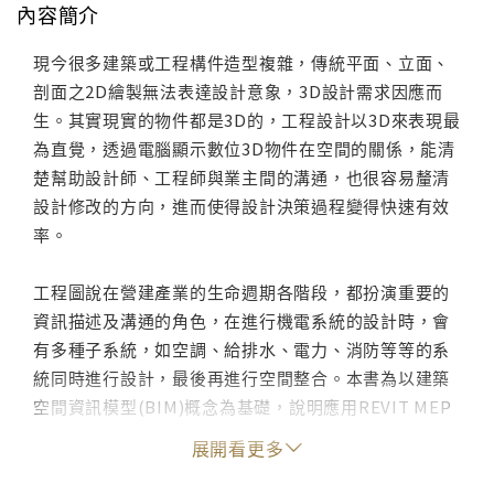
內容簡介
現今很多建築或工程構件造型複雜，傳統平面、立面、
剖面之2D繪製無法表達設計意象，3D設計需求因應而
生。其實現實的物件都是3D的，工程設計以3D來表現最
為直覺，透過電腦顯示數位3D物件在空間的關係，能清
楚幫助設計師、工程師與業主間的溝通，也很容易釐清
設計修改的方向，進而使得設計決策過程變得快速有效
率。
工程圖說在營建產業的生命週期各階段，都扮演重要的
資訊描述及溝通的角色，在進行機電系統的設計時，會
有多種子系統，如空調、給排水、電力、消防等等的系
統同時進行設計，最後再進行空間整合。本書為以建築
空間資訊模型(BIM)概念為基礎，說明應用REVIT MEP
於整合不同機電子系統設計的相關技術。REVIT MEP是
展開看更多
REVIT三套模組中負責機電系統的部份，內含子系統元
件，例如風管、水管等，也包含多種機電子系統空間整