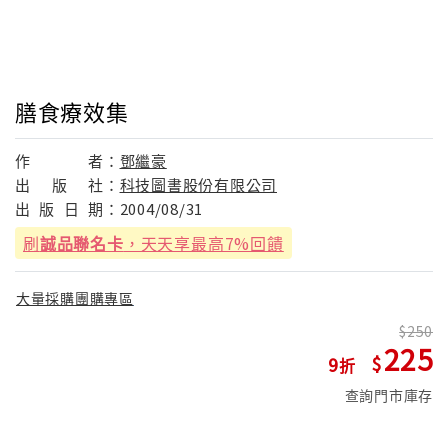
膳食療效集
作
者：
鄧繼豪
出
版
社：
科技圖書股份有限公司
出
版
日
期：
2004/08/31
刷
誠品聯名卡
，天天享最高7%回饋
大量採購團購專區
250
225
9
查詢門市庫存