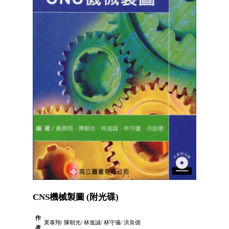
CNS機械製圖 (附光碟)
作
黃泰翔/ 陳朝光/ 林進誠/ 林守儀/ 洪良德
者